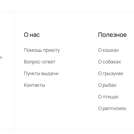
О нас
Полезное
Помощь приюту
О кошках
и.
Вопрос-ответ
О собаках
Пункты выдачи
О грызунах
Контакты
О рыбах
О птицах
О рептилиях