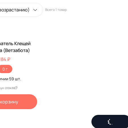
 возрастанию)
Всего
1 товар
атель Клещей
а (Ветзабота)
184 ₽
0 г
личии
59
шт.
кул: 210436
 корзину