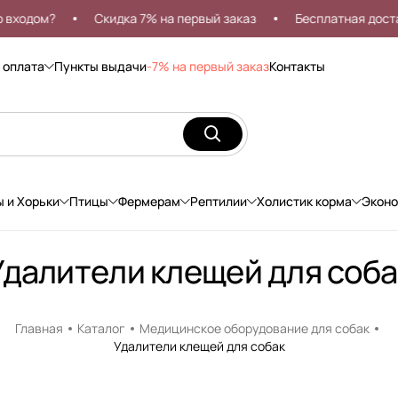
ходом?
Скидка 7% на первый заказ
Бесплатная доставк
 оплата
Пункты выдачи
-7% на первый заказ
Контакты
ы и Хорьки
Птицы
Фермерам
Рептилии
Холистик корма
Экон
Удалители клещей для соба
Главная
Каталог
Медицинское оборудование для собак
Удалители клещей для собак