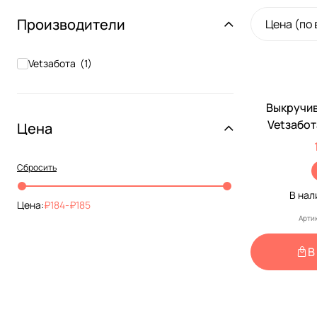
Производители
Цена (по
Vetзабота
(
1
)
Выкручив
Vetзабот
Цена
Сбросить
В на
Цена:
184
-
185
Арти
В