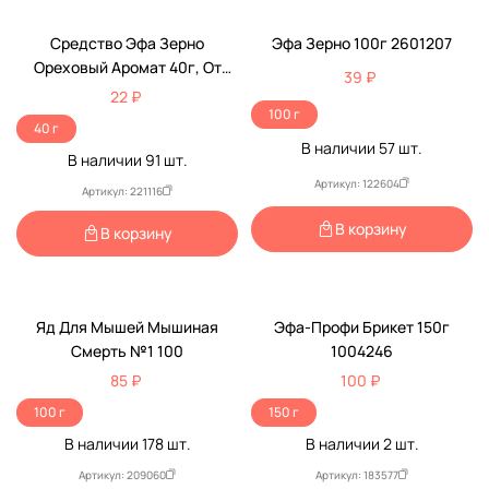
Средство Эфа Зерно
Эфа Зерно 100г 2601207
Ореховый Аромат 40г, От
39 ₽
Крыс И Мышей 2601208
22 ₽
100 г
40 г
В наличии
57
шт.
В наличии
91
шт.
Артикул: 122604
Артикул: 221116
В корзину
В корзину
Яд Для Мышей Мышиная
Эфа-Профи Брикет 150г
Смерть №1 100
1004246
85 ₽
100 ₽
100 г
150 г
В наличии
178
шт.
В наличии
2
шт.
Артикул: 209060
Артикул: 183577