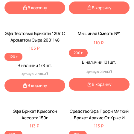
В корзину
В корзину
Эфа Тестовые Брикеты 120г С
Мышиная Смерть №1
Ароматом Сыра 2601148
110 ₽
105 ₽
200 г
120 г
В наличии
101
шт.
В наличии
178
шт.
Артикул: 202817
Артикул: 209842
В корзину
В корзину
Эфа Брикет Крысогон
Средство Эфа Профи Мягкий
Ассорти 150г
Брикет Арахис От Крыс И
Мышей 150г 1009420
113 ₽
113 ₽