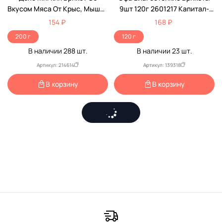
Вкусом Мяса От Крыс, Мышей
9шт 120г 2601217 Капитал-
200г
Прок
154 ₽
168 ₽
200 г
120 г
В наличии
288
шт.
В наличии
23
шт.
Артикул: 214614
Артикул: 139318
В корзину
В корзину