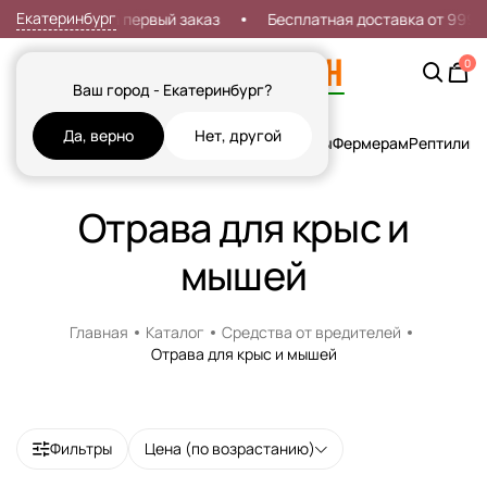
Екатеринбург
Скидка 7% на первый заказ
Бесплатная доставка от 999р
0
Ваш город - Екатеринбург?
Да, верно
Нет, другой
Кошки
Собаки
Рыбы
Грызуны и Хорьки
Птицы
Фермерам
Рептилии
Х
Отрава для крыс и
мышей
Главная
Каталог
Средства от вредителей
Отрава для крыс и мышей
Фильтры
Цена (по возрастанию)