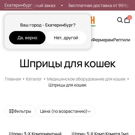
Екатеринбург
Скидка 7% на первый заказ
Бесплатная доставка от 999р
0
Ваш город - Екатеринбург?
Да, верно
Нет, другой
Кошки
Собаки
Рыбы
Грызуны и Хорьки
Птицы
Фермерам
Рептилии
Х
Шприцы для кошек
Главная
Каталог
Медицинское оборудование для кошек
Шприцы для кошек
Фильтры
Цена (по возрастанию)
Шприц 3-Х Компонентный
Шприц 3-Х Комп Комета 1мл