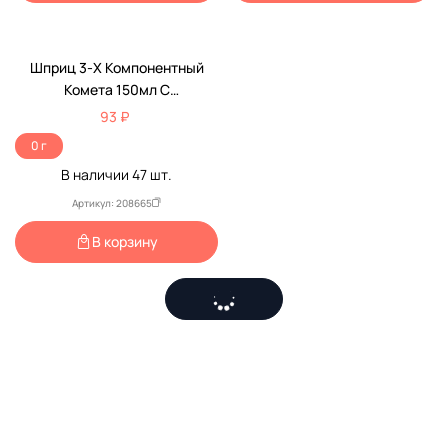
Шприц 3-Х Компонентный
Комета 150мл С
Наконечником Для
93 ₽
Катетерной Насадки
0 г
В наличии
47
шт.
Артикул: 208665
В корзину