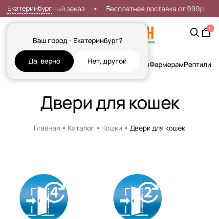
Екатеринбург
кидка 7% на первый заказ
Бесплатная доставка от 999р
0
Ваш город - Екатеринбург?
Да, верно
Нет, другой
Кошки
Собаки
Рыбы
Грызуны и Хорьки
Птицы
Фермерам
Рептилии
Х
Двери для кошек
Главная
Каталог
Кошки
Двери для кошек