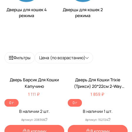
Дверцы для кошек 4
Дверцы для кошек 2
режима
режима
Фильтры
Цена (по возрастанию)
Дверь Барсик Для Кошки
Дверь Для Кошки Trixie
Капучино
(Трикси) 20*22см 2-Way
44202 Серый
1 111 ₽
1 859 ₽
0 г
0 г
В наличии
2
шт.
В наличии
1
шт.
Артикул: 208366
Артикул: 152724
В корзину
В корзину