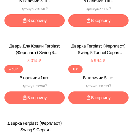
В наличии
3
шт.
В наличии
1
шт.
Артикул: 214550
Артикул: 37005
В корзину
В корзину
Дверь Для Кошки Ferplast
Дверка Ferplast (Ферпласт)
(Ферпласт) Swing 3
Swing 5 Tunnel Серая
22,5*25,2*5см Коричневая
22,5*25,2см 72103021
3 014 ₽
4 994 ₽
430 г
0 г
В наличии
1
шт.
В наличии
5
шт.
Артикул: 52297
Артикул: 214551
В корзину
В корзину
Дверка Ferplast (Ферпласт)
Swing 9 Серая