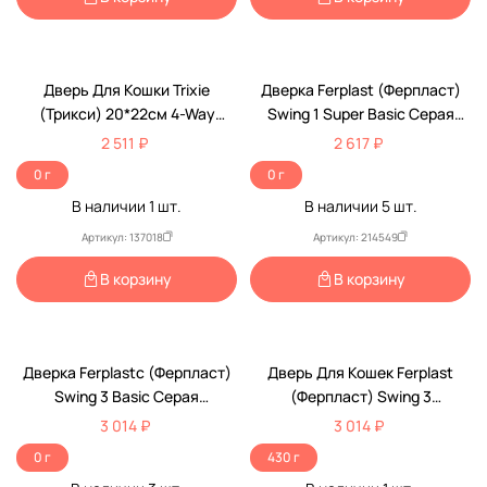
Дверь Для Кошки Trixie
Дверка Ferplast (Ферпласт)
(Трикси) 20*22см 4-Way
Swing 1 Super Basic Серая
Серый 44212
21,5*24см 72101021
2 511 ₽
2 617 ₽
0 г
0 г
В наличии
1
шт.
В наличии
5
шт.
Артикул: 137018
Артикул: 214549
В корзину
В корзину
Дверка Ferplastс (Ферпласт)
Дверь Для Кошек Ferplast
Swing 3 Basic Серая
(Ферпласт) Swing 3
22,5*25,2см 72102021
22,5*5*25,2см Белая
3 014 ₽
3 014 ₽
0 г
430 г