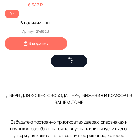
26,2*10,2*31,2см 72105021
6 347 ₽
0 г
В наличии
1
шт.
Артикул: 214552
В корзину
ДВЕРИ ДЛЯ КОШЕК: СВОБОДА ПЕРЕДВИЖЕНИЯ И КОМФОРТ В
ВАШЕМ ДОМЕ
Забудьте о постоянно приоткрытых дверях, сквозняках и
ночных «просьбах» питомца впустить или выпустить его.
Двери для кошек — это практичное решение, которое