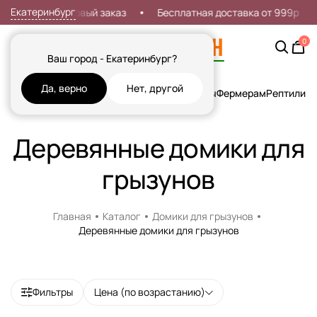
Екатеринбург
Скидка 7% на первый заказ
Бесплатная доставка от 999р
0
Ваш город - Екатеринбург?
Да, верно
Нет, другой
Кошки
Собаки
Рыбы
Грызуны и Хорьки
Птицы
Фермерам
Рептилии
Х
Деревянные домики для
грызунов
Главная
Каталог
Домики для грызунов
Деревянные домики для грызунов
Фильтры
Цена (по возрастанию)