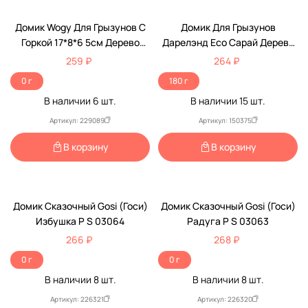
Домик Wogy Для Грызунов С
Домик Для Грызунов
Горкой 17*8*6 5см Дерево
Дарелэнд Есо Сарай Дерево
2025 3691
13*13*9см Rp86811
259 ₽
264 ₽
0 г
180 г
В наличии
6
шт.
В наличии
15
шт.
Артикул: 229089
Артикул: 150375
В корзину
В корзину
Домик Сказочный Gosi (Госи)
Домик Сказочный Gosi (Госи)
Избушка Р S 03064
Радуга Р S 03063
266 ₽
268 ₽
0 г
0 г
В наличии
8
шт.
В наличии
8
шт.
Артикул: 226321
Артикул: 226320