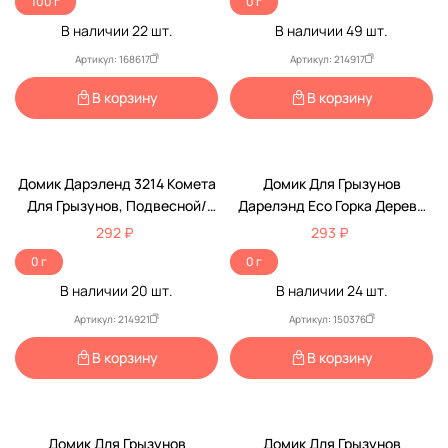
100 г
0 г
В наличии
22
шт.
В наличии
49
шт.
Артикул: 168617
Артикул: 214917
В корзину
В корзину
Домик Дарэленд 3214 Комета
Домик Для Грызунов
Для Грызунов, Подвесной/
Дарелэнд Есо Горка Дерево
Напольный, 21*21*13см,
13*13*8см Rp86831
292 ₽
293 ₽
Полипропилен
0 г
0 г
В наличии
20
шт.
В наличии
24
шт.
Артикул: 214921
Артикул: 150376
В корзину
В корзину
Домик Для Грызунов
Домик Для Грызунов