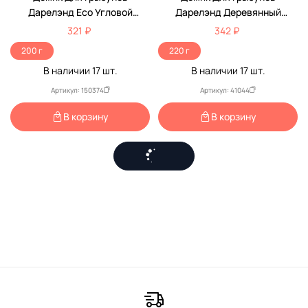
Дарелэнд Есо Угловой
Дарелэнд Деревянный
Дерево 13*13*8см Rp86801
17*13*9,5см Rp8551
321 ₽
342 ₽
200 г
220 г
В наличии
17
шт.
В наличии
17
шт.
Артикул: 150374
Артикул: 41044
В корзину
В корзину