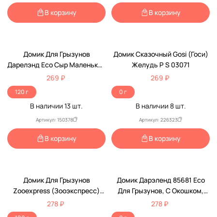
В корзину
В корзину
Домик Для Грызунов
Домик Сказочный Gosi (Госи)
Дарелэнд Есо Сыр Маленький
Желудь Р S 03071
Дерево 15*10*9см Rp86851
269 ₽
269 ₽
120 г
0 г
В наличии
13
шт.
В наличии
8
шт.
Артикул: 150378
Артикул: 226323
В корзину
В корзину
Домик Для Грызунов
Домик Дарэленд 85681 Есо
Zooexpress (Зооэкспресс)
Для Грызунов, С Окошком,
Для Хомяка С Дверцей
15*11*9см Фанера
278 ₽
278 ₽
18*12*9см 14001