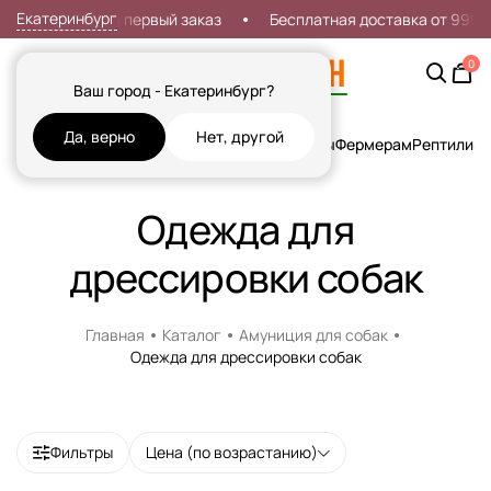
Екатеринбург
Скидка 7% на первый заказ
Бесплатная доставка от 999р
0
Ваш город - Екатеринбург?
Да, верно
Нет, другой
Кошки
Собаки
Рыбы
Грызуны и Хорьки
Птицы
Фермерам
Рептилии
Х
Одежда для
дрессировки собак
Главная
Каталог
Амуниция для собак
Одежда для дрессировки собак
Фильтры
Цена (по возрастанию)