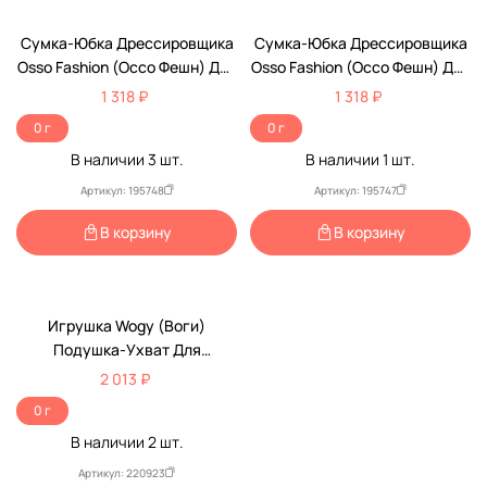
Сумка-Юбка Дрессировщика
Сумка-Юбка Дрессировщика
Osso Fashion (Оссо Фешн) Для
Osso Fashion (Оссо Фешн) Для
Собак L Сю-1007
Собак S/M Сю-1006
1 318 ₽
1 318 ₽
0 г
0 г
В наличии
3
шт.
В наличии
1
шт.
Артикул: 195748
Артикул: 195747
В корзину
В корзину
Игрушка Wogy (Воги)
Подушка-Ухват Для
Дрессировки Собак
2 013 ₽
25*16см/50*30см С Ручками
0 г
2024-6295
В наличии
2
шт.
Артикул: 220923