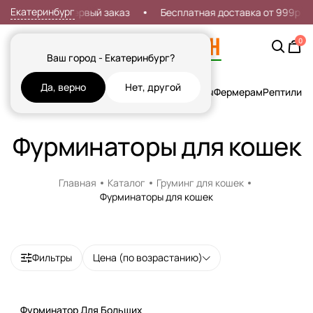
Екатеринбург
Скидка 7% на первый заказ
Бесплатная доставка от 999р
0
Ваш город - Екатеринбург?
Да, верно
Нет, другой
Кошки
Собаки
Рыбы
Грызуны и Хорьки
Птицы
Фермерам
Рептилии
Х
Фурминаторы для кошек
Главная
Каталог
Груминг для кошек
Фурминаторы для кошек
Фильтры
Цена (по возрастанию)
Фурминатор Для Больших