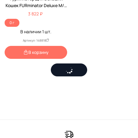
Кошек FURminator Deluxe M/L
С Длинной Шерстью 141280
3 822 ₽
0 г
В наличии
1
шт.
Артикул: 148818
В корзину