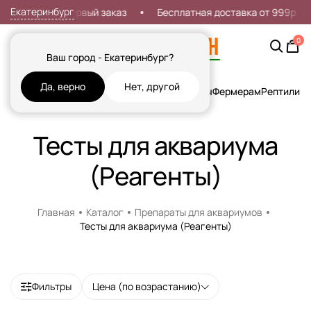
Екатеринбург
Скидка 7% на первый заказ
Бесплатная доставка от 999р
0
Ваш город - Екатеринбург?
Да, верно
Нет, другой
Кошки
Собаки
Рыбы
Грызуны и Хорьки
Птицы
Фермерам
Рептилии
Х
Тесты для аквариума
(Реагенты)
Главная
Каталог
Препараты для аквариумов
Тесты для аквариума (Реагенты)
Фильтры
Цена (по возрастанию)