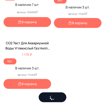
65 г
В наличии
7
шт.
В наличии
3
шт.
Артикул: 205800
Артикул: 111461
В корзину
В корзину
CO2 Тест Для Аквариумной
Воды Углекислый Газ Нилпа
НеваТропик
1 119 ₽
50 г
В наличии
3
шт.
Артикул: 111460
В корзину