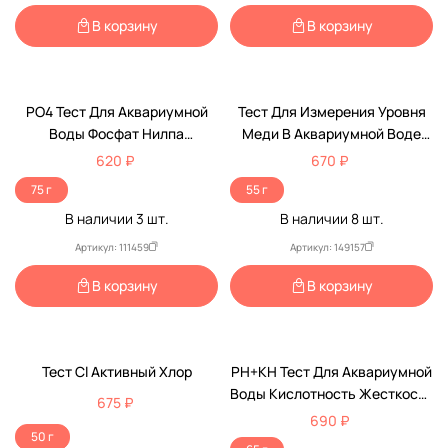
В корзину
В корзину
PO4 Тест Для Аквариумной
Тест Для Измерения Уровня
Воды Фосфат Нилпа
Меди В Аквариумной Воде
НеваТропик
Тест Cu НИЛПА НеваТропик
620 ₽
670 ₽
75 г
55 г
В наличии
3
шт.
В наличии
8
шт.
Артикул: 111459
Артикул: 149157
В корзину
В корзину
Тест Cl Активный Хлор
PH+kH Тест Для Аквариумной
Воды Кислотность Жесткость
675 ₽
И Углекислый Газ Нилпа
690 ₽
НеваТропик
50 г