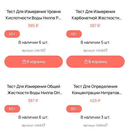
Тест Для Измерения Уровня
Тест Для Измерения
Кислотности Воды Нилпа PH
Карбонатной Жесткости
Для Аквариума НеваТропик
Воды Нилпа KH Тест Для
385 ₽
387 ₽
200шт
Аквариума НеваТропик 125шт
45 г
45 г
В наличии
6
шт.
В наличии
5
шт.
Артикул: 49479
Артикул: 49480
В корзину
В корзину
Тест Для Измерения Общей
Тест Для Определения
Жесткости Воды Нилпа GH
Концентрации Нитратов
Тест Для Аквариума
Нилпа NО2 Нитрит-Тест
387 ₽
425 ₽
НеавТропик 125шт
НеваТропик 100шт
60 г
65 г
В наличии
6
шт.
В наличии
3
шт.
Артикул: 49481
Артикул: 50894