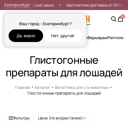
Екатеринбург
Скидка 7% на первый заказ
Бесплатная доставка от 999р
0
Ваш город - Екатеринбург?
Да, верно
Нет, другой
Кошки
Собаки
Рыбы
Грызуны и Хорьки
Птицы
Фермерам
Рептилии
Х
Глистогонные
препараты для лошадей
Главная
Каталог
Ветаптека для с/х животных
Глистогонные препараты для лошадей
Доставка в пункт выдачи.
Наличие рецепта обязательно!
Фильтры
Цена (по возрастанию)