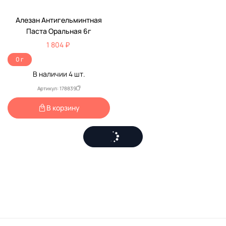
По Рецепту
Алезан Антигельминтная
Паста Оральная 6г
1 804 ₽
0 г
В наличии
4
шт.
Артикул: 178839
В корзину