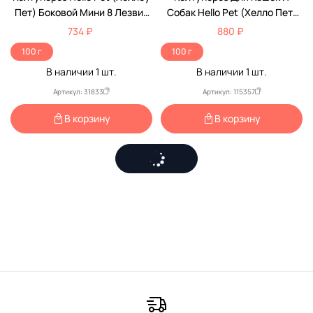
Пет) Боковой Мини 8 Лезвий
Собак Hello Pet (Хелло Пет)
Загнут 2316208n (Б) Черная
Боковой Мини 11 Лезвий
734 ₽
880 ₽
Ручка /12/
Загнут 2316211n (Б) Черная
100 г
100 г
Ручка /12/
В наличии
1
шт.
В наличии
1
шт.
Артикул: 31833
Артикул: 115357
В корзину
В корзину