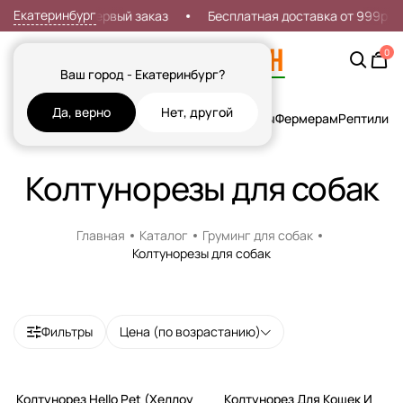
Екатеринбург
Скидка 7% на первый заказ
Бесплатная доставка от 999р
0
Ваш город - Екатеринбург?
Да, верно
Нет, другой
Кошки
Собаки
Рыбы
Грызуны и Хорьки
Птицы
Фермерам
Рептилии
Х
Колтунорезы для собак
Главная
Каталог
Груминг для собак
Колтунорезы для собак
Фильтры
Цена (по возрастанию)
Колтунорез Hello Pet (Хеллоу
Колтунорез Для Кошек И