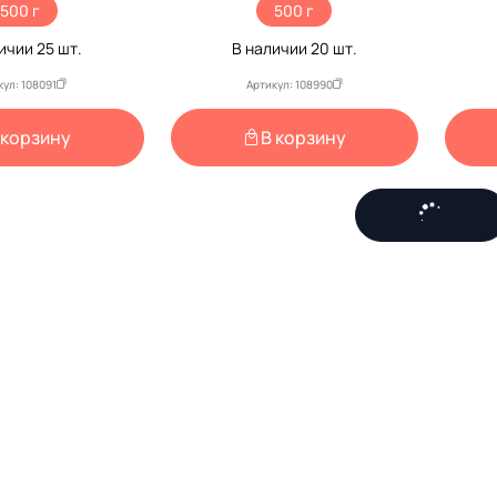
500 г
500 г
личии
25
шт.
В наличии
20
шт.
кул: 108091
Артикул: 108990
 корзину
В корзину