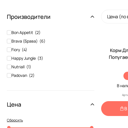
Производители
Цена (по
Bon Appetit
(
2
)
Brava (Брава)
(
6
)
Fiory
(
4
)
Корм Дл
Попугае
Happy Jungle
(
3
)
Зерновая С
Nutriall
(
1
)
Padovan
(
2
)
Rio
(
3
)
В на
Sultan
(
3
)
Арти
Веселый попугай
(
2
)
Цена
В
Жорка
(
1
)
Зоомир
(
1
)
Сбросить
Кеша
(
2
)