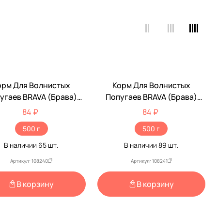
орм Для Волнистых
Корм Для Волнистых
угаев BRAVA (Брава)
Попугаев BRAVA (Брава)
итамин 500г (1*14)
Минерал 500г (1*14)
84 ₽
84 ₽
500 г
500 г
В наличии
65
шт.
В наличии
89
шт.
Артикул: 108240
Артикул: 108241
В корзину
В корзину