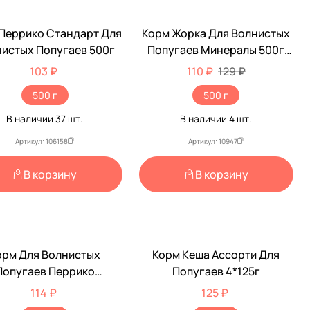
Перрико Стандарт Для
Корм Жорка Для Волнистых
-15%
истых Попугаев 500г
Попугаев Минералы 500г
(1*18)
103 ₽
110 ₽
129 ₽
500 г
500 г
В наличии
37
шт.
В наличии
4
шт.
Артикул: 106158
Артикул: 10947
В корзину
В корзину
орм Для Волнистых
Корм Кеша Ассорти Для
Попугаев Перрико
Попугаев 4*125г
еховая Долина 500г
114 ₽
125 ₽