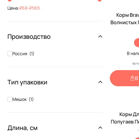
Цена:
Перрико
68
-
(
965
4
)
Корм Bra
Волнистых 
Морской 
Производство
В на
Россия
(
1
)
Арти
В
Тип упаковки
Мешок
(
1
)
Корм Дл
Попугаев П
Длина, см
Ска