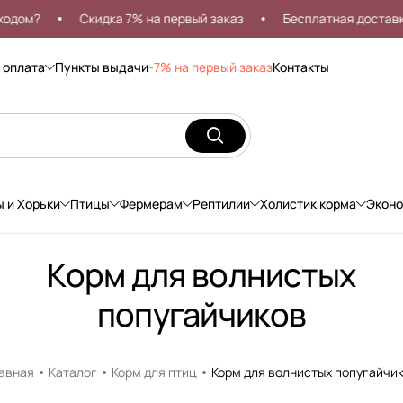
м?
Скидка 7% на первый заказ
Бесплатная доставка от
 оплата
Пункты выдачи
-7% на первый заказ
Контакты
ы и Хорьки
Птицы
Фермерам
Рептилии
Холистик корма
Экон
Корм для волнистых
попугайчиков
авная
Каталог
Корм для птиц
Корм для волнистых попугайчи