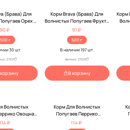
va (Брава) Для
Корм Brava (Брава) Для
Корм 
Попугаев Орех С
Волнистых Попугаев Фрукты
Волн
Капустой 500г
И Овощи 500г (1*14)
90 ₽
91 ₽
(1*14)
500 г
500 г
личии
30
шт.
В наличии
197
шт.
кул: 27521
Артикул: 27520
 корзину
В корзину
я Волнистых
Корм Для Волнистых
К
еррико Овощная
Попугаев Перрико
зка 500г
Фруктовый Сад 500г
Ор
114 ₽
114 ₽