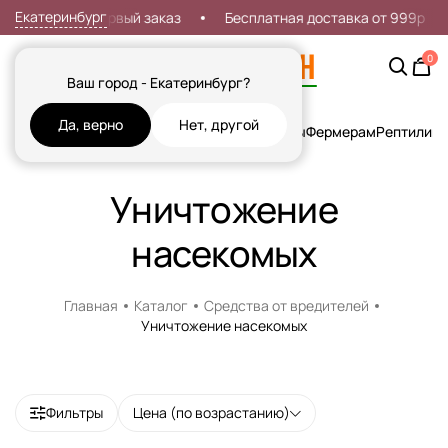
Екатеринбург
Скидка 7% на первый заказ
Бесплатная доставка от 999р
0
Ваш город - Екатеринбург?
Да, верно
Нет, другой
Кошки
Собаки
Рыбы
Грызуны и Хорьки
Птицы
Фермерам
Рептилии
Х
Уничтожение
насекомых
Главная
Каталог
Средства от вредителей
Уничтожение насекомых
Фильтры
Цена (по возрастанию)