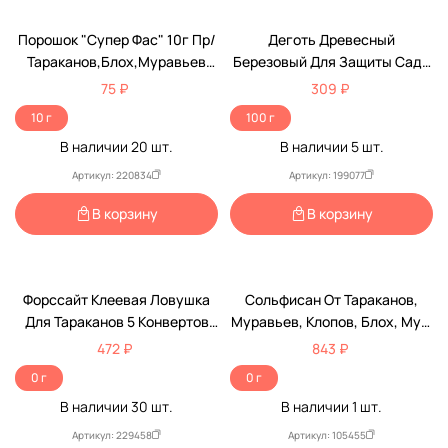
Порошок "Супер Фас" 10г Пр/
Деготь Древесный
Тараканов,Блох,Муравьев
Березовый Для Защиты Сада
2512480
И Огорода От Вредителей
75 ₽
309 ₽
100г 1006634
10 г
100 г
В наличии
20
шт.
В наличии
5
шт.
Артикул: 220834
Артикул: 199077
В корзину
В корзину
Форссайт Клеевая Ловушка
Сольфисан От Тараканов,
Для Тараканов 5 Конвертов
Муравьев, Клопов, Блох, Мух,
1004650
Комаров И Крысиных Клещей
472 ₽
843 ₽
100мл
0 г
0 г
В наличии
30
шт.
В наличии
1
шт.
Артикул: 229458
Артикул: 105455