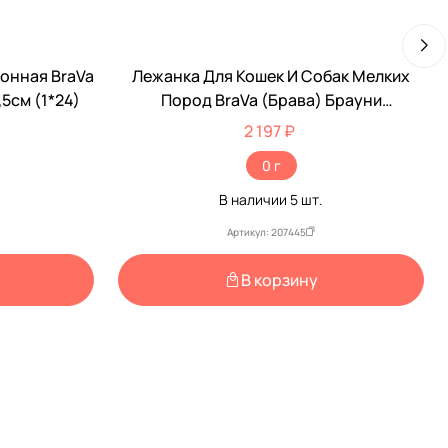
тонная BraVa
Лежанка Для Кошек И Собак Мелких
5см (1*24)
Пород BraVa (Брава) Брауни
50*42*20см 10460
2 197 ₽
0 г
В наличии
5
шт.
Артикул: 207445
В корзину