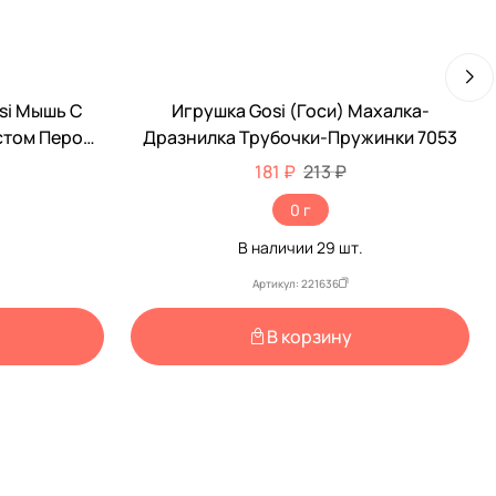
si Мышь С
Игрушка Gosi (Госи) Махалка-
-15%
стом Перо
Дразнилка Трубочки-Пружинки 7053
7174
181 ₽
213 ₽
0 г
В наличии
29
шт.
Артикул: 221636
В корзину