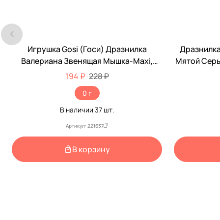
Игрушка Gosi (Госи) Дразнилка
Дразнилка
-15%
-15%
Валериана Звенящая Мышка-Maxi,
Мятой Серы
Велсофт 7862
50с
194 ₽
228 ₽
0 г
В наличии
37
шт.
Артикул: 221637
В корзину