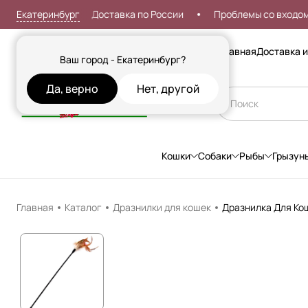
Екатеринбург
от 999р
Доставка по России
Проблемы со входом?
Сезонные товары
Главная
Доставка и
Ваш город - Екатеринбург?
Да, верно
Нет, другой
Кошки
Собаки
Рыбы
Грызун
Главная
Каталог
Дразнилки для кошек
Дразнилка Для Кош