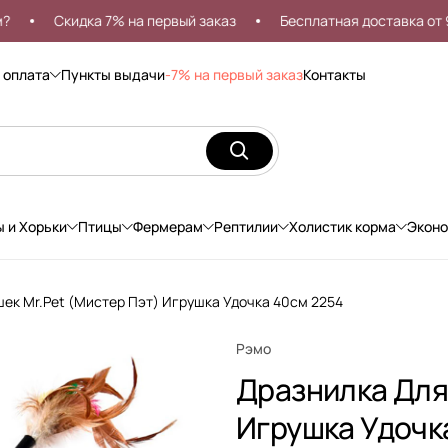
Скидка 7% на первый заказ
Бесплатная доставка от 999р
 оплата
Пункты выдачи
-7% на первый заказ
Контакты
ы и Хорьки
Птицы
Фермерам
Рептилии
Холистик корма
Экон
ек Mr.Pet (Мистер Пэт) Игрушка Удочка 40см 2254
Рэмо
Дразнилка Для
Игрушка Удочк