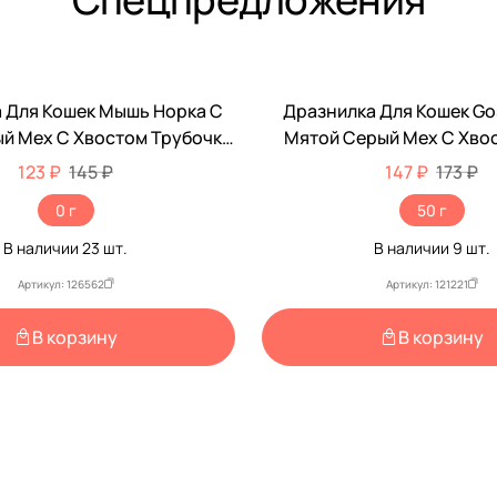
 Для Кошек Мышь Норка С
Дразнилка Для Кошек Go
-15%
й Мех С Хвостом Трубочка
Мятой Серый Мех С Хво
м Gosi PETTO 07173
50см Gosi PETTO 0
123 ₽
145 ₽
147 ₽
173 ₽
0 г
50 г
В наличии
23
шт.
В наличии
9
шт.
Артикул: 126562
Артикул: 121221
В корзину
В корзину