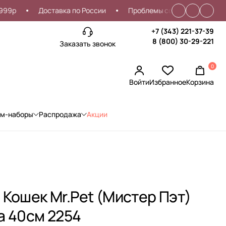
Доставка по России
Проблемы со входом?
Скидка
+7 (343) 221-37-39
8 (800) 30-29-221
Заказать звонок
0
Войти
Избранное
Корзина
ом-наборы
Распродажа
Акции
 Кошек Mr.Pet (Мистер Пэт)
а 40см 2254