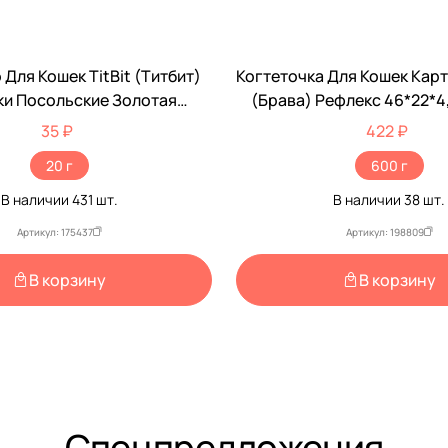
Для Кошек TitBit (Титбит)
Когтеточка Для Кошек Кар
ки Посольские Золотая
(Брава) Рефлекс 46*22*4,
ллекция 20г 021705
35 ₽
422 ₽
20 г
600 г
В наличии
431
шт.
В наличии
38
шт.
Артикул: 175437
Артикул: 198809
В корзину
В корзину
Спецпредложения