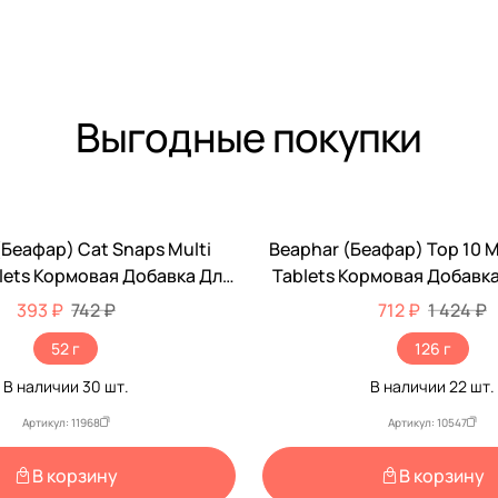
Выгодные покупки
(Беафар) Cat Snaps Multi
Beaphar (Беафар) Top 10 M
-50%
blets Кормовая Добавка Для
Tablets Кормовая Добавк
Кошек 75шт 12550
180шт 13213
393 ₽
742 ₽
712 ₽
1 424 ₽
52 г
126 г
В наличии
30
шт.
В наличии
22
шт.
Артикул: 11968
Артикул: 10547
В корзину
В корзину