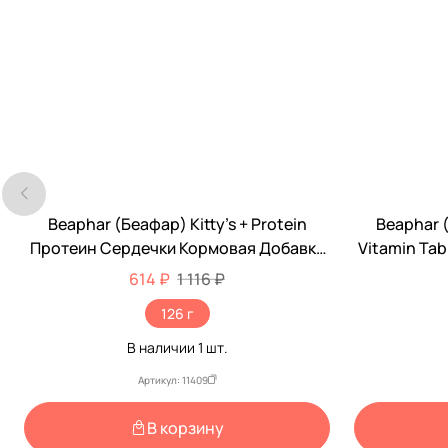
Beaphar (Беафар) Kitty’s + Protein
Beaphar 
-45%
-47%
Протеин Сердечки Кормовая Добавка
Vitamin Ta
Для Кошек 180шт 12579
614 ₽
1 116 ₽
126 г
В наличии
1
шт.
Артикул: 11409
В корзину