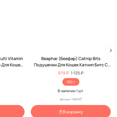
ulti Vitamin
Beaphar (Беафар) Catnip Bits
-45%
а Для Кошек
Подушечки Для Кошек Катнип Битс С
Кошачьей Мятой 150г 11612/13249
619 ₽
1 125 ₽
150 г
В наличии
1
шт.
Артикул: 110857
В корзину