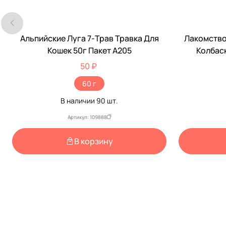
Альпийские Луга 7-Трав Травка Для
Лакомство 
Кошек 50г Пакет А205
Колбас
Ко
50 ₽
60 г
В наличии
90
шт.
Артикул: 109888
В корзину