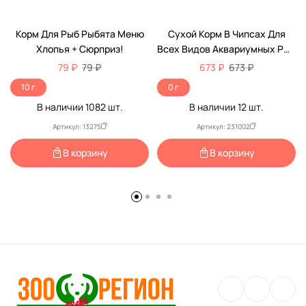
Корм Для Рыб Рыбята Меню
Сухой Корм В Чипсах Для
Хлопья + Сюрприз!
Всех Видов Аквариумных Рыб
Tetra (Тетра) PRO Energy Для
79 ₽
79 ₽
673 ₽
673 ₽
Дополнительной Энергии И
10 г
0 г
Повышения Жизненных Сил
В наличии
1082
шт.
В наличии
12
шт.
Баночка 300мл (250мл + 20%
БОНУС)
Артикул: 13275
Артикул: 231002
В корзину
В корзину