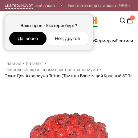
Екатеринбург
кидка 7% на первый заказ
Бесплатная доставка от 999р
0
Ваш город - Екатеринбург?
Да, верно
Нет, другой
Кошки
Собаки
Рыбы
Грызуны и Хорьки
Птицы
Фермерам
Рептилии
Х
Главная
Каталог
Природный окрашенный грунт для аквариума
Грунт Для Аквариума Triton (Тритон) Блестящий Красный 800г