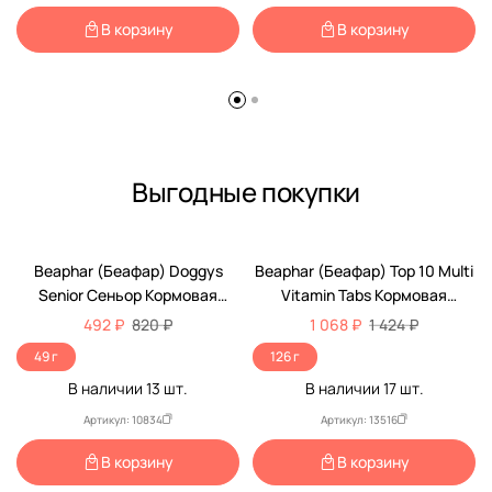
В корзину
В корзину
Выгодные покупки
-40%
-25%
Beaphar (Беафар) Doggys
Beaphar (Беафар) Top 10 Multi
Senior Сеньор Кормовая
Vitamin Tabs Кормовая
Витаминная Добавка Для
Витаминная Добавка Для
492 ₽
820 ₽
1 068 ₽
1 424 ₽
Пожилых Собак 75шт 11519
Собак 180шт 12542
49 г
126 г
В наличии
13
шт.
В наличии
17
шт.
Артикул: 10834
Артикул: 13516
В корзину
В корзину