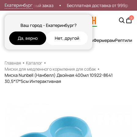
Екатеринбург
кидка 7% на первый заказ
Бесплатная доставка от 999р
0
Ваш город - Екатеринбург?
Да, верно
Нет, другой
Кошки
Собаки
Рыбы
Грызуны и Хорьки
Птицы
Фермерам
Рептилии
Х
Главная
Каталог
Миски для медленного кормления для собак
Миска Nunbell (Нанбелл) Двойная 400мл 10922-8641
30,5*17*5см Интерактивная