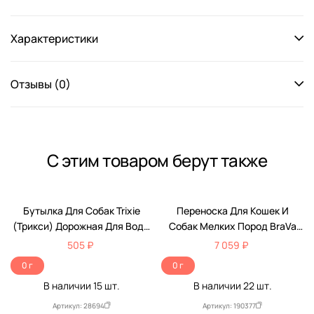
Характеристики
Отзывы (0)
С этим товаром берут также
Бутылка Для Собак Trixie
Переноска Для Кошек И
(Трикси) Дорожная Для Воды
Собак Мелких Пород BraVa
250мл Пластик 2462
(Брава) 76,5*46,5*53,8см
505 ₽
7 059 ₽
D781# Вв-А2-926 /3/
0 г
0 г
В наличии
15
шт.
В наличии
22
шт.
Артикул: 28694
Артикул: 190377