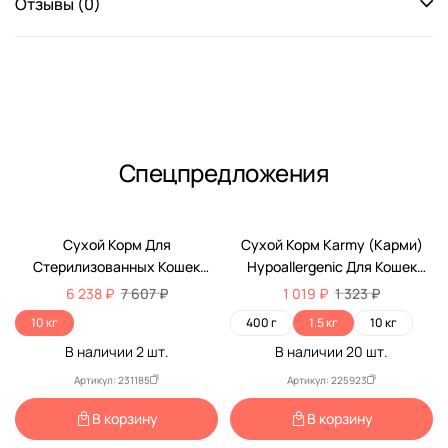
Отзывы (0)
Спецпредложения
-18%
-23%
Сухой Корм Для
Сухой Корм Karmy (Карми)
Стерилизованных Кошек
Hypoallergenic Для Кошек
Karmy (Карми) Sterilized Для
Гипоаллергенный Утка Н 1,5кг
6 238 ₽
7 607 ₽
1 019 ₽
1 323 ₽
Контроля Веса И Здоровья
10 кг
400 г
1.5 кг
10 кг
Мочевыделительной
В наличии
2
шт.
В наличии
20
шт.
Системы Лосось Пакет 10кг
Артикул: 231185
Артикул: 225923
В корзину
В корзину