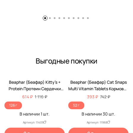
Выгодные покупки
-45%
-47%
Beaphar (Беафар) Kitty’s +
Beaphar (Беафар) Cat Snaps
Protein Протеин Сердечки
Multi Vitamin Tablets Кормовая
Кормовая Добавка Для Кошек
Добавка Для Кошек 75шт
614 ₽
1 116 ₽
393 ₽
742 ₽
180шт 12579
12550
126 г
52 г
В наличии
1
шт.
В наличии
30
шт.
Артикул: 11409
Артикул: 11968