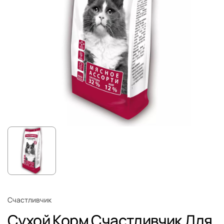
Счастливчик
Сухой Корм Счастливчик Для