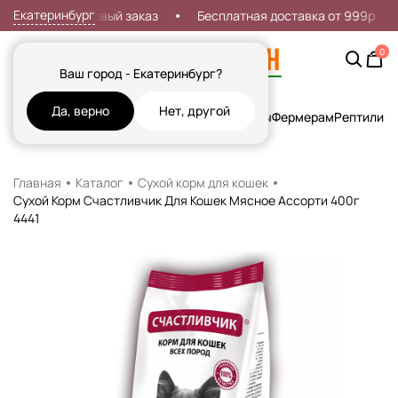
Екатеринбург
кидка 7% на первый заказ
Бесплатная доставка от 999р
0
Ваш город - Екатеринбург?
Да, верно
Нет, другой
Кошки
Собаки
Рыбы
Грызуны и Хорьки
Птицы
Фермерам
Рептилии
Х
Главная
Каталог
Сухой корм для кошек
Сухой Корм Счастливчик Для Кошек Мясное Ассорти 400г
4441