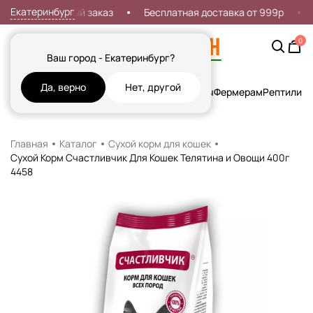
Екатеринбург
дка 7% на первый заказ
Бесплатная доставка от 999р
0
Ваш город - Екатеринбург?
Да, верно
Нет, другой
Кошки
Собаки
Рыбы
Грызуны и Хорьки
Птицы
Фермерам
Рептилии
Х
Главная
Каталог
Сухой корм для кошек
Сухой Корм Счастливчик Для Кошек Телятина и Овощи 400г
4458