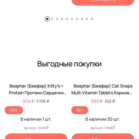
Выгодные покупки
-45%
-47%
Beaphar (Беафар) Kitty’s +
Beaphar (Беафар) Cat Snaps
Protein Протеин Сердечки
Multi Vitamin Tablets Кормовая
Кормовая Добавка Для Кошек
Добавка Для Кошек 75шт
614 ₽
1 116 ₽
393 ₽
742 ₽
180шт 12579
12550
126 г
52 г
В наличии
1
шт.
В наличии
30
шт.
Артикул: 11409
Артикул: 11968