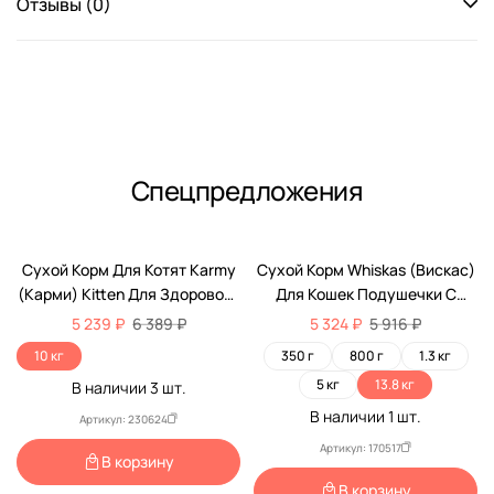
Отзывы (0)
Спецпредложения
-18%
-10%
Сухой Корм Для Котят Karmy
Сухой Корм Whiskas (Вискас)
(Карми) Kitten Для Здорового
Для Кошек Подушечки С
Роста И Гармоничного
Паштетом Говядина 13,8кг
5 239 ₽
6 389 ₽
5 324 ₽
5 916 ₽
Развития С Первых Месяцев
(1*1)
10 кг
350 г
800 г
1.3 кг
Жизни Индейка 10кг Н
5 кг
13.8 кг
В наличии
3
шт.
В наличии
1
шт.
Артикул: 230624
Артикул: 170517
В корзину
В корзину