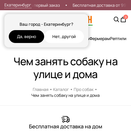
Екатеринбург
Скидка 7% на первый заказ
Бесплатная доставка от 999р
0
Ваш город - Екатеринбург?
Да, верно
Нет, другой
Кошки
Собаки
Рыбы
Грызуны и Хорьки
Птицы
Фермерам
Рептилии
Х
Чем занять собаку на
улице и дома
Главная
Каталог
Про собак
Чем занять собаку на улице и дома
Бесплатная доставка на дом