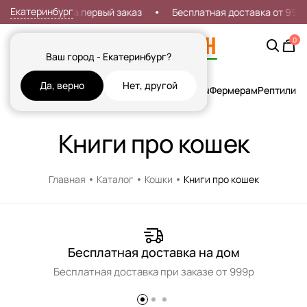
Екатеринбург
Скидка 7% на первый заказ
Бесплатная доставка от 999
0
Ваш город - Екатеринбург?
Да, верно
Нет, другой
Кошки
Собаки
Рыбы
Грызуны и Хорьки
Птицы
Фермерам
Рептилии
Х
Книги про кошек
Главная
Каталог
Кошки
Книги про кошек
Бесплатная доставка на дом
Бесплатная доставка при заказе от 999р