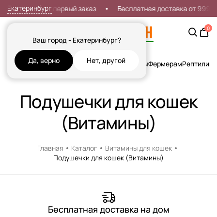
Екатеринбург
Скидка 7% на первый заказ
Бесплатная доставка от 999р
0
Ваш город - Екатеринбург?
Да, верно
Нет, другой
Кошки
Собаки
Рыбы
Грызуны и Хорьки
Птицы
Фермерам
Рептилии
Х
Подушечки для кошек
(Витамины)
Главная
Каталог
Витамины для кошек
Подушечки для кошек (Витамины)
Бесплатная доставка на дом