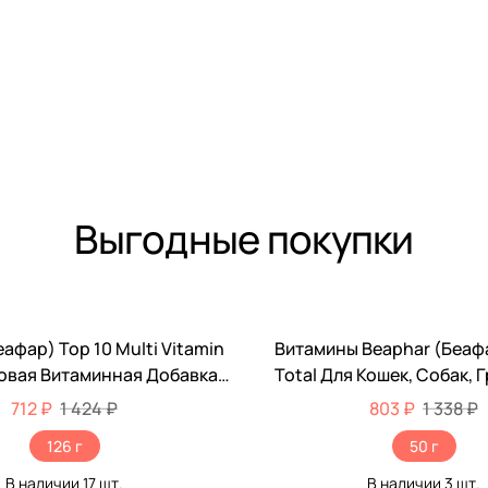
Выгодные покупки
афар) Top 10 Multi Vitamin
Витамины Beaphar (Беафа
-40%
овая Витаминная Добавка
Total Для Кошек, Собак, 
 Собак 180шт 12542
Птиц При Линьке 50м
712 ₽
1 424 ₽
803 ₽
1 338 ₽
126 г
50 г
В наличии
17
шт.
В наличии
3
шт.