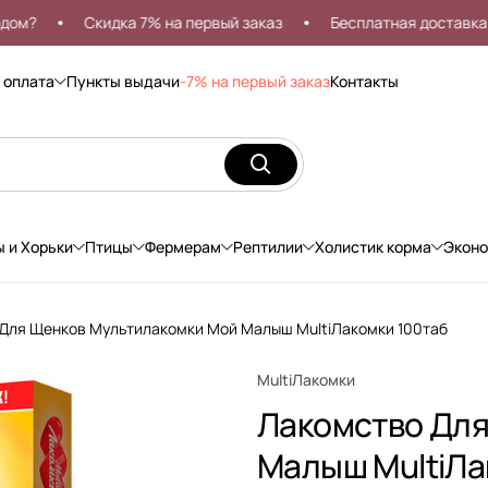
Скидка 7% на первый заказ
Бесплатная доставка от 9
 оплата
Пункты выдачи
-7% на первый заказ
Контакты
ы и Хорьки
Птицы
Фермерам
Рептилии
Холистик корма
Экон
Для Щенков Мультилакомки Мой Малыш MultiЛакомки 100таб
MultiЛакомки
Лакомство Для
Малыш MultiЛа