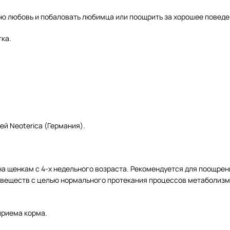
ою любовь и побаловать любимца или поощрить за хорошее поведе
ка.
й Neoterica (Германия).
щенкам с 4-х недельного возраста. Рекомендуется для поощрения 
 веществ с целью нормального протекания процессов метаболизма
приема корма.