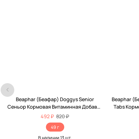
Beaphar (Беафар) Doggys Senior
Beaphar (Бе
-40%
-50%
Сеньор Кормовая Витаминная Добавка
Tabs Корм
Для Пожилых Собак 75шт 11519
Для
492 ₽
820 ₽
49 г
В наличии
13
шт.