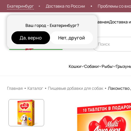
Екатеринбург
вка от 999р
Доставка по России
Проблемы со входом?
Сезонные товары
Главная
Доставка и
Ваш город - Екатеринбург?
Да, верно
Нет, другой
Кошки
Собаки
Рыбы
Грызун
Главная
Каталог
Пищевые добавки для собак
Лакомство 