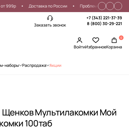
99р
Доставка по России
Проблемы со входом?
С
+7 (343) 221-37-39
8 (800) 30-29-221
Заказать звонок
0
Войти
Избранное
Корзина
ом-наборы
Распродажа
Акции
 Щенков Мультилакомки Мой
комки 100таб