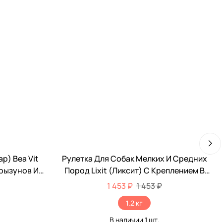
р) Bea Vit
Рулетка Для Собак Мелких И Средних
Грызунов И
Пород Lixit (Ликсит) С Креплением В
л 12620
Грунт От 11,4 До 36,3кг 6,1м
1 453 ₽
1 453 ₽
Металлический Трос 8401
1.2 кг
В наличии
1
шт.