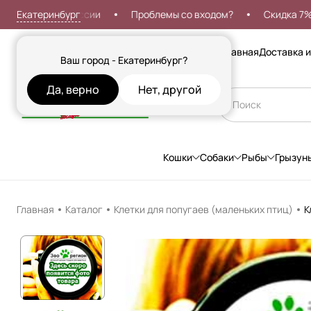
Екатеринбург
тавка по России
Проблемы со входом?
Скидка 7% на п
Сезонные товары
Главная
Доставка и
Ваш город - Екатеринбург?
Да, верно
Нет, другой
Кошки
Собаки
Рыбы
Грызун
Главная
Каталог
Клетки для попугаев (маленьких птиц)
К