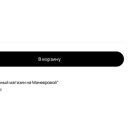
В корзину
вный магазин на Маневровой"
а