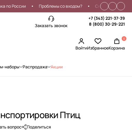
 России
Проблемы со входом?
Скидка 7% на первый за
+7 (343) 221-37-39
8 (800) 30-29-221
Заказать звонок
0
Войти
Избранное
Корзина
ом-наборы
Распродажа
Акции
анспортировки Птиц
ать вопрос
Поделиться