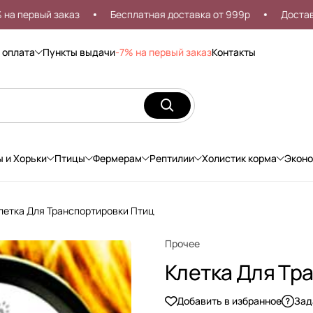
ервый заказ
Бесплатная доставка от 999р
Доставка по
 оплата
Пункты выдачи
-7% на первый заказ
Контакты
ы и Хорьки
Птицы
Фермерам
Рептилии
Холистик корма
Экон
летка Для Транспортировки Птиц
Прочее
Клетка Для Тр
Добавить в избранное
Зад