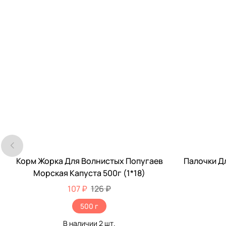
Корм Жорка Для Волнистых Попугаев
Палочки Д
-15%
-15%
Морская Капуста 500г (1*18)
107 ₽
126 ₽
500 г
В наличии
2
шт.