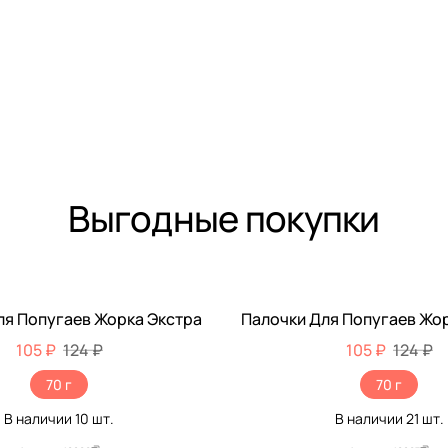
Выгодные покупки
ля Попугаев Жорка Экстра
Палочки Для Попугаев Жо
-15%
105 ₽
124 ₽
105 ₽
124 ₽
70 г
70 г
В наличии
10
шт.
В наличии
21
шт.