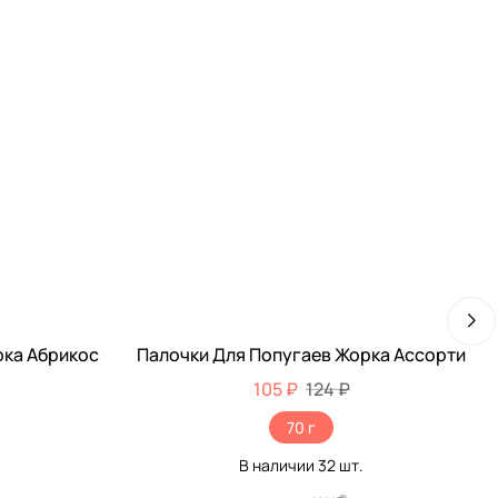
рка Абрикос
Палочки Для Попугаев Жорка Ассорти
-15%
105 ₽
124 ₽
70 г
В наличии
32
шт.