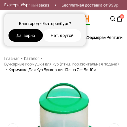
Екатеринбург
кидка 7% на первый заказ
Бесплатная доставка от 999р
0
Ваш город - Екатеринбург?
Да, верно
Нет, другой
Кошки
Собаки
Рыбы
Грызуны и Хорьки
Птицы
Фермерам
Рептилии
Х
Главная
Каталог
Бункерные кормушки для кур (птиц, горизонтальная подача)
Кормушка Для Кур Бункерная 10л на 7кг Бк-10м