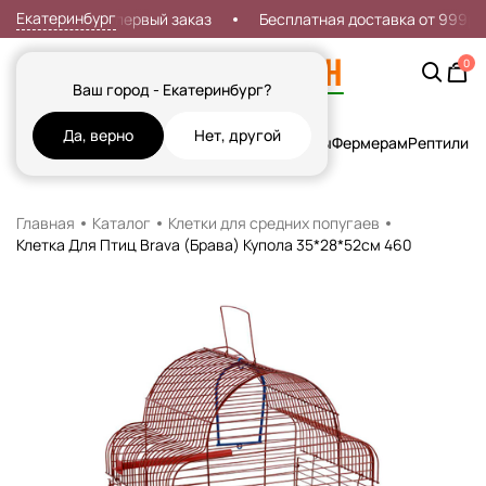
Екатеринбург
Скидка 7% на первый заказ
Бесплатная доставка от 999р
0
Ваш город - Екатеринбург?
Да, верно
Нет, другой
Кошки
Собаки
Рыбы
Грызуны и Хорьки
Птицы
Фермерам
Рептилии
Х
Главная
Каталог
Клетки для средних попугаев
Клетка Для Птиц Brava (Брава) Купола 35*28*52см 460