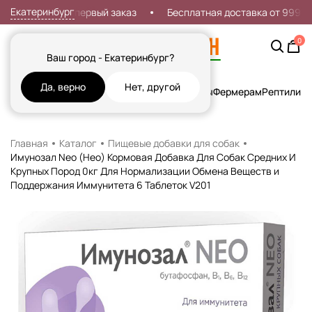
Екатеринбург
Скидка 7% на первый заказ
Бесплатная доставка от 999р
0
Ваш город - Екатеринбург?
Да, верно
Нет, другой
Кошки
Собаки
Рыбы
Грызуны и Хорьки
Птицы
Фермерам
Рептилии
Х
Главная
Каталог
Пищевые добавки для собак
Имунозал Neo (Нео) Кормовая Добавка Для Собак Средних И
Крупных Пород 0кг Для Нормализации Обмена Веществ и
Поддержания Иммунитета 6 Таблеток V201