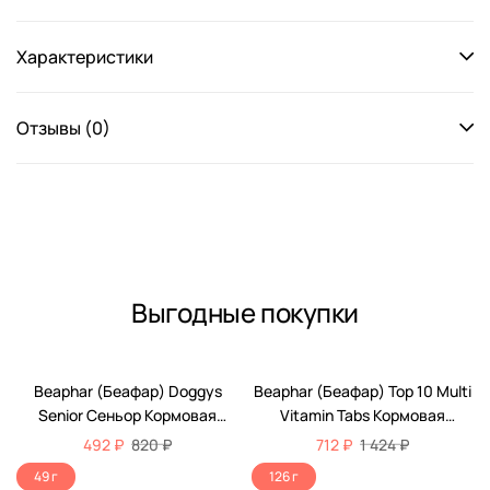
Характеристики
Отзывы (0)
Выгодные покупки
-40%
-50%
Beaphar (Беафар) Doggys
Beaphar (Беафар) Top 10 Multi
Senior Сеньор Кормовая
Vitamin Tabs Кормовая
Витаминная Добавка Для
Витаминная Добавка Для
492 ₽
820 ₽
712 ₽
1 424 ₽
Пожилых Собак 75шт 11519
Собак 180шт 12542
49 г
126 г