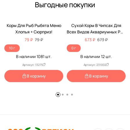
Выгодные покупки
Корм Для Рыб Рыбята Меню
Сухой Корм В Чипсах Для
Хлопья + Сюрприз!
Всех Видов Аквариумных Рыб
Tetra (Тетра) PRO Energy Для
79 ₽
79 ₽
673 ₽
673 ₽
Дополнительной Энергии И
10 г
0 г
Повышения Жизненных Сил
В наличии
1081
шт.
В наличии
12
шт.
Баночка 300мл (250мл + 20%
БОНУС)
Артикул: 13275
Артикул: 231002
В корзину
В корзину