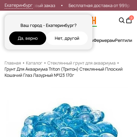
Екатеринбург
Скидка 7% на первый заказ
Бесплатная доставка от 999р
0
Ваш город - Екатеринбург?
Да, верно
Нет, другой
Кошки
Собаки
Рыбы
Грызуны и Хорьки
Птицы
Фермерам
Рептилии
Х
Главная
Каталог
Стеклянный грунт для аквариума
Грунт Для Аквариума Triton (Тритон) Стеклянный Плоский
Кошачий Глаз Лазурный №123 170г