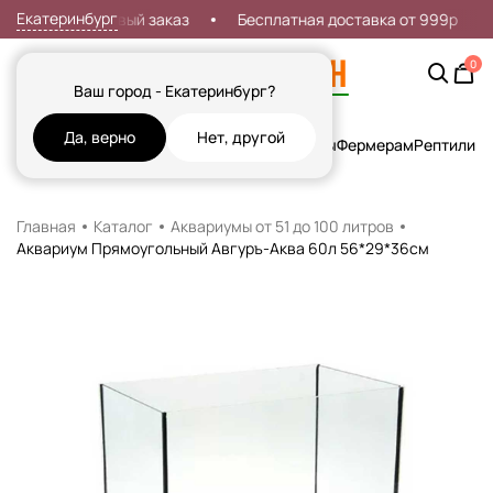
Екатеринбург
идка 7% на первый заказ
Бесплатная доставка от 999р
0
Ваш город - Екатеринбург?
Да, верно
Нет, другой
Кошки
Собаки
Рыбы
Грызуны и Хорьки
Птицы
Фермерам
Рептилии
Х
Главная
Каталог
Аквариумы от 51 до 100 литров
Аквариум Прямоугольный Авгуръ-Аква 60л 56*29*36см