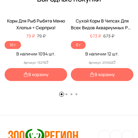
Корм Для Рыб Рыбята Меню
Сухой Корм В Чипсах Для
Хлопья + Сюрприз!
Всех Видов Аквариумных Рыб
Tetra (Тетра) PRO Energy Для
79 ₽
79 ₽
673 ₽
673 ₽
Дополнительной Энергии И
10 г
0 г
Повышения Жизненных Сил
В наличии
1094
шт.
В наличии
12
шт.
Баночка 300мл (250мл + 20%
БОНУС)
Артикул: 13275
Артикул: 231002
В корзину
В корзину