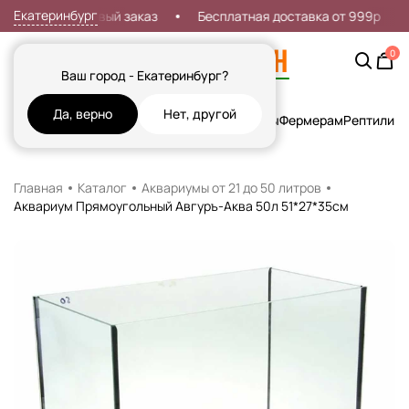
Екатеринбург
идка 7% на первый заказ
Бесплатная доставка от 999р
0
Ваш город - Екатеринбург?
Да, верно
Нет, другой
Кошки
Собаки
Рыбы
Грызуны и Хорьки
Птицы
Фермерам
Рептилии
Х
Главная
Каталог
Аквариумы от 21 до 50 литров
Аквариум Прямоугольный Авгуръ-Аква 50л 51*27*35см