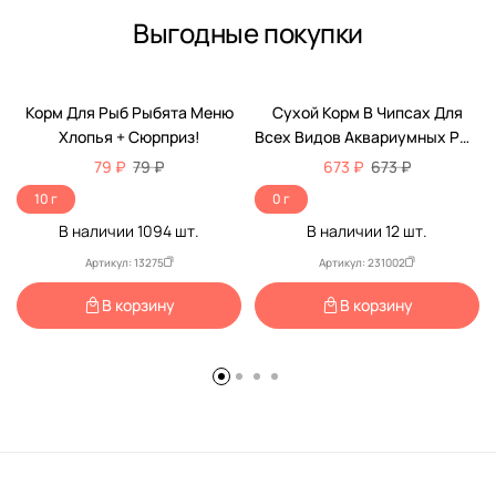
Выгодные покупки
Корм Для Рыб Рыбята Меню
Сухой Корм В Чипсах Для
Хлопья + Сюрприз!
Всех Видов Аквариумных Рыб
Tetra (Тетра) PRO Energy Для
79 ₽
79 ₽
673 ₽
673 ₽
Дополнительной Энергии И
10 г
0 г
Повышения Жизненных Сил
В наличии
1094
шт.
В наличии
12
шт.
Баночка 300мл (250мл + 20%
БОНУС)
Артикул: 13275
Артикул: 231002
В корзину
В корзину