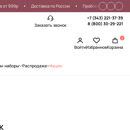
9р
Доставка по России
Проблемы со входом?
Ск
+7 (343) 221-37-39
8 (800) 30-29-221
Заказать звонок
0
Войти
Избранное
Корзина
ом-наборы
Распродажа
Акции
к