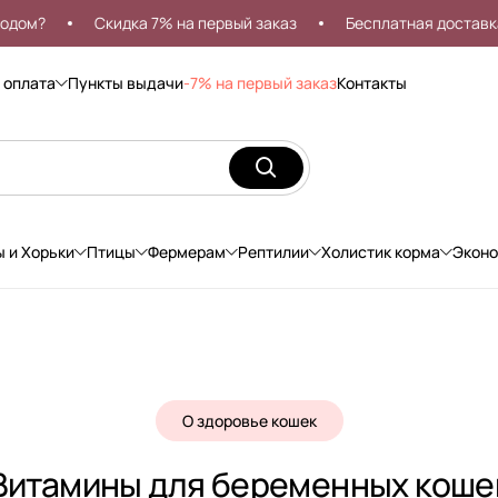
Скидка 7% на первый заказ
Бесплатная доставка от 99
 оплата
Пункты выдачи
-7% на первый заказ
Контакты
ы и Хорьки
Птицы
Фермерам
Рептилии
Холистик корма
Экон
О здоровье кошек
Витамины для беременных коше