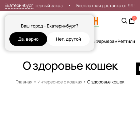
Екатеринбург
Скидка 7% на первый заказ
Бесплатная доставка от 999р
0
Ваш город - Екатеринбург?
Да, верно
Нет, другой
Кошки
Собаки
Рыбы
Грызуны и Хорьки
Птицы
Фермерам
Рептилии
Х
О здоровье кошек
Главная
Интересное о кошках
О здоровье кошек