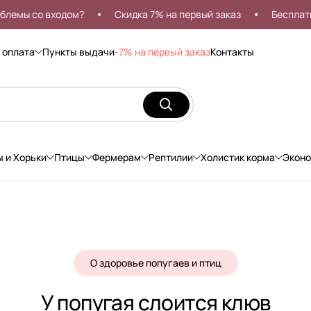
со входом?
Скидка 7% на первый заказ
Бесплатная дос
 оплата
Пункты выдачи
-7% на первый заказ
Контакты
ы и Хорьки
Птицы
Фермерам
Рептилии
Холистик корма
Экон
О здоровье попугаев и птиц
У попугая слоится клюв