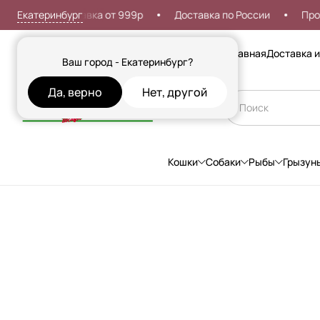
Екатеринбург
тная доставка от 999р
Доставка по России
Проблемы 
Сезонные товары
Главная
Доставка и
Ваш город - Екатеринбург?
Да, верно
Нет, другой
Кошки
Собаки
Рыбы
Грызун