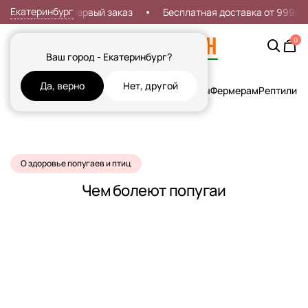
Екатеринбург
Скидка 7% на первый заказ
Бесплатная доставка от 999р
0
Ваш город - Екатеринбург?
Да, верно
Нет, другой
Кошки
Собаки
Рыбы
Грызуны и Хорьки
Птицы
Фермерам
Рептилии
Х
О здоровье попугаев и птиц
Чем болеют попугаи