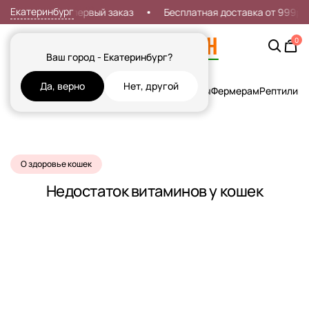
Екатеринбург
Скидка 7% на первый заказ
Бесплатная доставка от 999р
0
Ваш город - Екатеринбург?
Да, верно
Нет, другой
Кошки
Собаки
Рыбы
Грызуны и Хорьки
Птицы
Фермерам
Рептилии
Х
О здоровье кошек
Недостаток витаминов у кошек