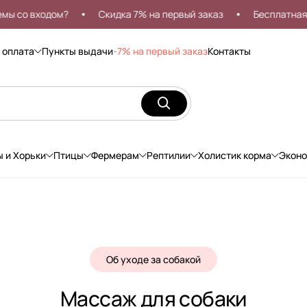
 входом?
Скидка 7% на первый заказ
Бесплатная доста
 оплата
Пункты выдачи
-7% на первый заказ
Контакты
ы и Хорьки
Птицы
Фермерам
Рептилии
Холистик корма
Экон
Об уходе за собакой
Массаж для собаки