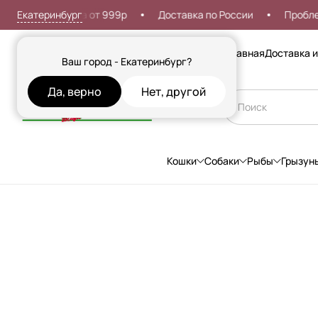
Екатеринбург
ая доставка от 999р
Доставка по России
Проблемы со
Сезонные товары
Главная
Доставка и
Ваш город - Екатеринбург?
Да, верно
Нет, другой
Кошки
Собаки
Рыбы
Грызун