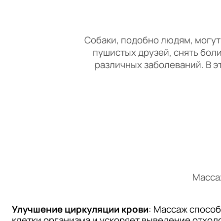
Собаки, подобно людям, могут
пушистых друзей, снять бол
различных заболеваний. В э
Масса
Улучшение циркуляции крови
: Массаж способ
клетки организма и ускоряет выведение отход