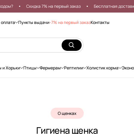
Скидка 7% на первый заказ
Бесплатная доставка от 9
 оплата
Пункты выдачи
-7% на первый заказ
Контакты
ы и Хорьки
Птицы
Фермерам
Рептилии
Холистик корма
Экон
О щенках
Гигиена щенка