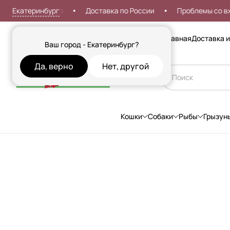
Екатеринбург
вка от 999р
Доставка по России
Проблемы со входом?
Сезонные товары
Главная
Доставка и
Ваш город - Екатеринбург?
Да, верно
Нет, другой
Кошки
Собаки
Рыбы
Грызун