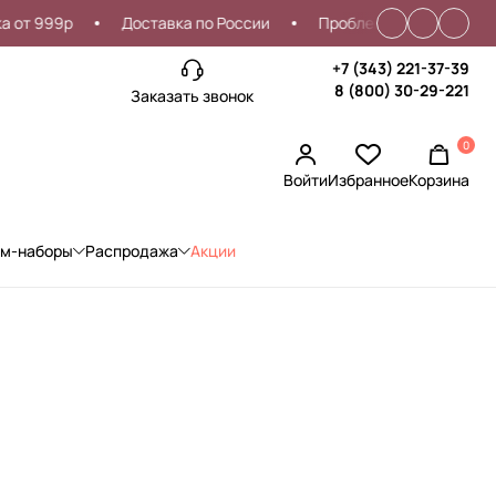
99р
Доставка по России
Проблемы со входом?
Ск
+7 (343) 221-37-39
8 (800) 30-29-221
Заказать звонок
0
Войти
Избранное
Корзина
ом-наборы
Распродажа
Акции