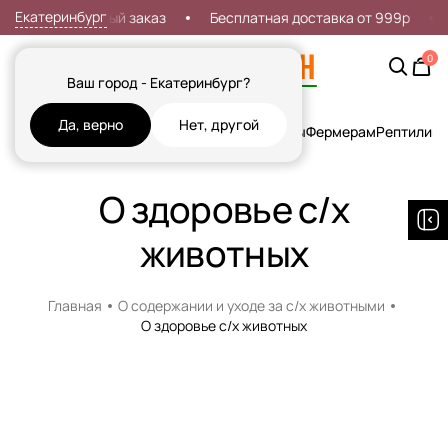
Екатеринбург
идка 7% на первый заказ
Бесплатная доставка от 999р
0
Ваш город - Екатеринбург?
Да, верно
Нет, другой
Кошки
Собаки
Рыбы
Грызуны и Хорьки
Птицы
Фермерам
Рептилии
Х
О здоровье с/х
животных
Главная
О содержании и уходе за с/х животными
О здоровье с/х животных