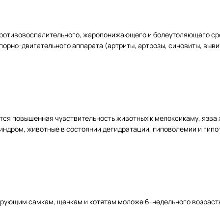
ротивовоспалительного, жаропонижающего и болеутоляющего сре
орно-двигательного аппарата (артриты, артрозы, синовиты, вывих
я повышенная чувствительность животных к мелоксикаму, язва ж
индром, животные в состоянии дегидратации, гиповолемии и гипо
рующим самкам, щенкам и котятам моложе 6-недельного возраст