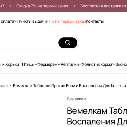
Скидка 7% на первый заказ
Бесплатная доставка от 999р
 оплата
Пункты выдачи
-7% на первый заказ
Контакты
ы и Хорьки
Птицы
Фермерам
Рептилии
Холистик корма
Экон
ошек
Вемелкам Таблетки Против Боли и Воспаления Для Кошек и 
Вемелкам
Вемелкам Табл
Воспаления Для