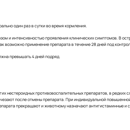
льно один раз в сутки во время кормления.
зом и интенсивностью проявления клинических симптомов. В ост
бак возможно применение препарата в течение 28 дней под контро
жна превышать 4 дней подряд.
гих нестероидных противовоспалительных препаратов, в редких с
 исчезают после отмены препарата. При индивидуальной повышенн
епарата прекращают и животному назначают антигистаминные и 