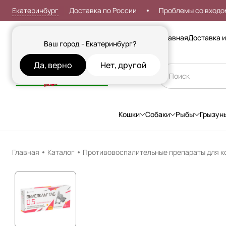
Екатеринбург
т 999р
Доставка по России
Проблемы со входом?
Сезонные товары
Главная
Доставка и
Ваш город - Екатеринбург?
Да, верно
Нет, другой
Кошки
Собаки
Рыбы
Грызун
Главная
Каталог
Противовоспалительные препараты для к