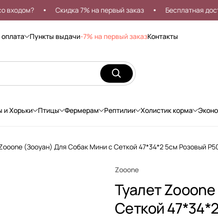
одом?
Скидка 7% на первый заказ
Бесплатная доставк
 оплата
Пункты выдачи
-7% на первый заказ
Контакты
ы и Хорьки
Птицы
Фермерам
Рептилии
Холистик корма
Экон
Zooone (Зооуан) Для Собак Мини с Сеткой 47*34*2 5см Розовый P5
Zooone
Туалет Zooone
Сеткой 47*34*