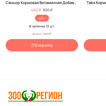
Сеньор Кормовая Витаминная Добавка
Tabs Корм
Для Пожилых Собак 75шт 11519
Для
492 ₽
820 ₽
49 г
В наличии
13
шт.
Артикул: 10834
В корзину