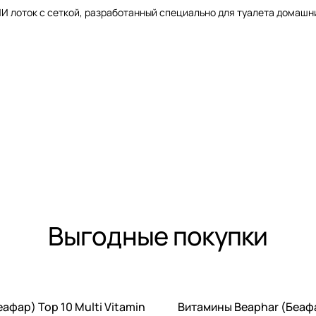
лоток с сеткой, разработанный специально для туалета домашних
Выгодные покупки
афар) Top 10 Multi Vitamin
Витамины Beaphar (Беафа
-40%