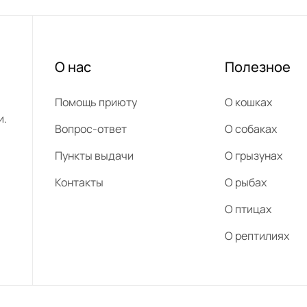
О нас
Полезное
Помощь приюту
О кошках
и.
Вопрос-ответ
О собаках
Пункты выдачи
О грызунах
Контакты
О рыбах
О птицах
О рептилиях