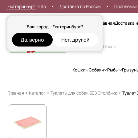
Екатеринбург
доставка от 999р
Доставка по России
Проблемы со вх
Сезонные товары
Главная
Доставка и
Ваш город - Екатеринбург?
Да, верно
Нет, другой
Кошки
Собаки
Рыбы
Грызун
Главная
Каталог
Туалеты для собак БЕЗ Столбика
Туалет 