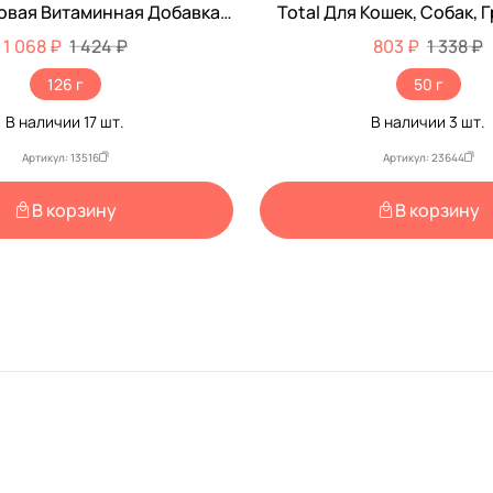
овая Витаминная Добавка
Total Для Кошек, Собак, 
 Собак 180шт 12542
Птиц При Линьке 50м
1 068 ₽
1 424 ₽
803 ₽
1 338 ₽
126 г
50 г
В наличии
17
шт.
В наличии
3
шт.
Артикул: 13516
Артикул: 23644
В корзину
В корзину