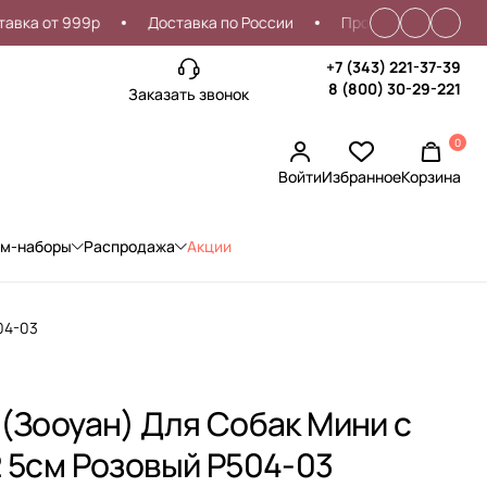
а от 999р
Доставка по России
Проблемы со входом?
+7 (343) 221-37-39
8 (800) 30-29-221
Заказать звонок
0
Войти
Избранное
Корзина
ом-наборы
Распродажа
Акции
04-03
 (Зооуан) Для Собак Мини с
2 5см Розовый P504-03