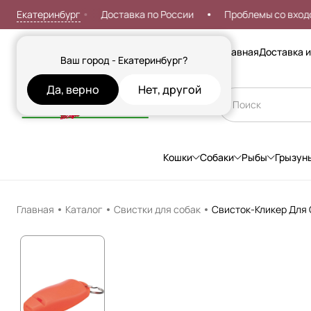
Екатеринбург
ка от 999р
Доставка по России
Проблемы со входом?
Сезонные товары
Главная
Доставка и
Ваш город - Екатеринбург?
Да, верно
Нет, другой
Кошки
Собаки
Рыбы
Грызун
Главная
Каталог
Свистки для собак
Свисток-Кликер Для С