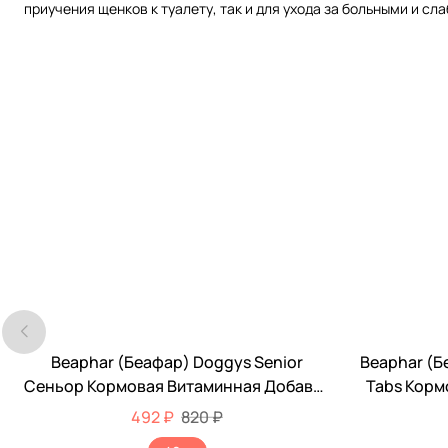
приучения щенков к туалету, так и для ухода за больными и 
Beaphar (Беафар) Doggys Senior
Beaphar (Бе
-40%
-50%
Сеньор Кормовая Витаминная Добавка
Tabs Корм
Для Пожилых Собак 75шт 11519
Для
492 ₽
820 ₽