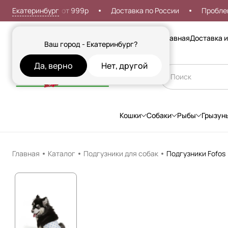
Екатеринбург
ая доставка от 999р
Доставка по России
Проблемы со
Сезонные товары
Главная
Доставка и
Ваш город - Екатеринбург?
Да, верно
Нет, другой
Кошки
Собаки
Рыбы
Грызун
Главная
Каталог
Подгузники для собак
Подгузники Fofos