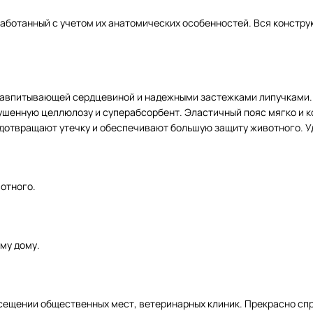
работанный с учетом их анатомических особенностей. Вся констру
травпитывающей сердцевиной и надежными застежками липучками. 
енную целлюлозу и суперабсорбент. Эластичный пояс мягко и ко
дотвращают утечку и обеспечивают большую защиту животного. У
вотного.
ему дому.
ещении общественных мест, ветеринарных клиник. Прекрасно спра