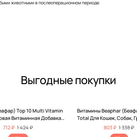
слабыми животными в послеоперационном периоде.
Выгодные покупки
афар) Top 10 Multi Vitamin
Витамины Beaphar (Беафа
-40%
овая Витаминная Добавка
Total Для Кошек, Собак, 
 Собак 180шт 12542
Птиц При Линьке 50м
712 ₽
1 424 ₽
803 ₽
1 338 ₽