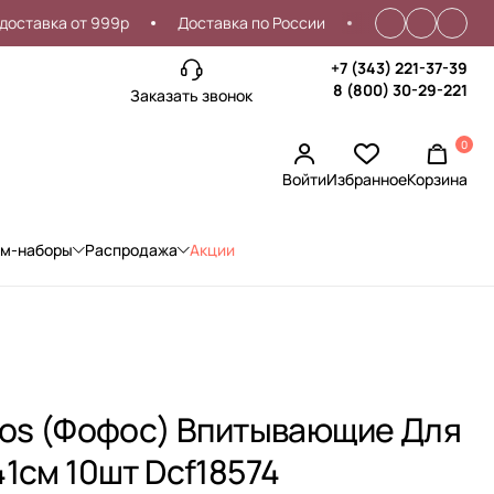
вка от 999р
Доставка по России
Проблемы со входом
+7 (343) 221-37-39
8 (800) 30-29-221
Заказать звонок
0
Войти
Избранное
Корзина
ом-наборы
Распродажа
Акции
fos (Фофос) Впитывающие Для
1см 10шт Dcf18574