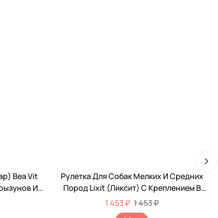
р) Bea Vit
Рулетка Для Собак Мелких И Средних
Грызунов И
Пород Lixit (Ликсит) С Креплением В
л 12620
Грунт От 11,4 До 36,3кг 6,1м
1 453 ₽
1 453 ₽
Металлический Трос 8401