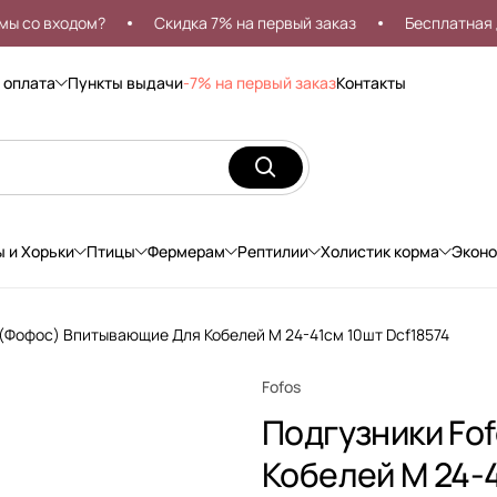
 входом?
Скидка 7% на первый заказ
Бесплатная доста
 оплата
Пункты выдачи
-7% на первый заказ
Контакты
ы и Хорьки
Птицы
Фермерам
Рептилии
Холистик корма
Экон
 (Фофос) Впитывающие Для Кобелей M 24-41см 10шт Dcf18574
Fofos
Подгузники Fo
Кобелей M 24-4