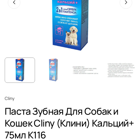
Cliny
Паста Зубная Для Собак и
Кошек Cliny (Клини) Кальций+
75мл К116