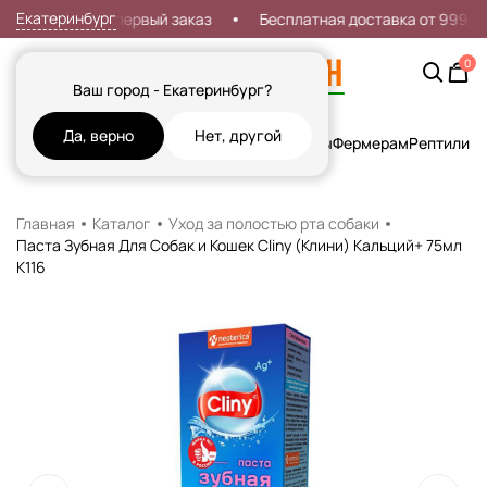
Екатеринбург
Скидка 7% на первый заказ
Бесплатная доставка от 999р
0
Ваш город - Екатеринбург?
Да, верно
Нет, другой
Кошки
Собаки
Рыбы
Грызуны и Хорьки
Птицы
Фермерам
Рептилии
Х
Главная
Каталог
Уход за полостью рта собаки
Паста Зубная Для Собак и Кошек Cliny (Клини) Кальций+ 75мл
К116