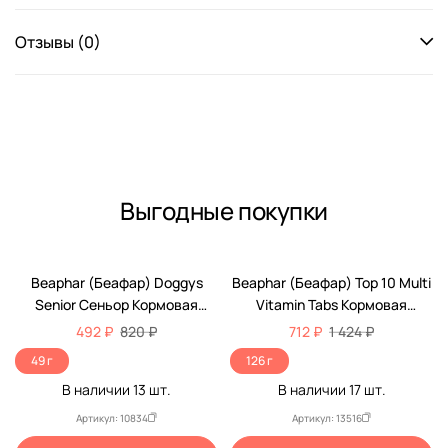
Отзывы (0)
Выгодные покупки
-40%
-50%
Beaphar (Беафар) Doggys
Beaphar (Беафар) Top 10 Multi
Senior Сеньор Кормовая
Vitamin Tabs Кормовая
Витаминная Добавка Для
Витаминная Добавка Для
492 ₽
820 ₽
712 ₽
1 424 ₽
Пожилых Собак 75шт 11519
Собак 180шт 12542
49 г
126 г
В наличии
13
шт.
В наличии
17
шт.
Артикул: 10834
Артикул: 13516