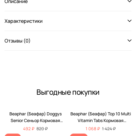
Описание
Характеристики
Отзывы (0)
Выгодные покупки
-40%
-25%
Beaphar (Беафар) Doggys
Beaphar (Беафар) Top 10 Multi
Senior Сеньор Кормовая
Vitamin Tabs Кормовая
Витаминная Добавка Для
Витаминная Добавка Для
492 ₽
820 ₽
1 068 ₽
1 424 ₽
Пожилых Собак 75шт 11519
Собак 180шт 12542