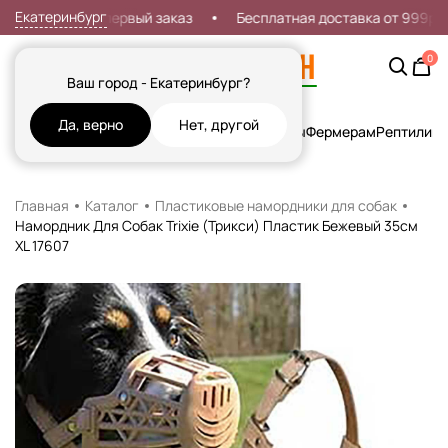
Екатеринбург
Скидка 7% на первый заказ
Бесплатная доставка от 999р
0
Ваш город - Екатеринбург?
Да, верно
Нет, другой
Кошки
Собаки
Рыбы
Грызуны и Хорьки
Птицы
Фермерам
Рептилии
Х
Главная
Каталог
Пластиковые намордники для собак
Намордник Для Собак Trixie (Трикси) Пластик Бежевый 35см
XL 17607