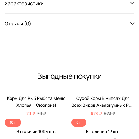
Характеристики
Отзывы (0)
Выгодные покупки
Корм Для Рыб Рыбята Меню
Сухой Корм В Чипсах Для
Хлопья + Сюрприз!
Всех Видов Аквариумных Рыб
Tetra (Тетра) PRO Energy Для
79 ₽
79 ₽
673 ₽
673 ₽
Дополнительной Энергии И
10 г
0 г
Повышения Жизненных Сил
В наличии
1094
шт.
В наличии
12
шт.
Баночка 300мл (250мл + 20%