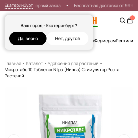
Екатеринбург
Скидка 7% на первый заказ
Бесплатная доставка от 999р
0
Ваш город - Екатеринбург?
Да, верно
Нет, другой
Кошки
Собаки
Рыбы
Грызуны и Хорьки
Птицы
Фермерам
Рептилии
Х
Главная
Каталог
Удобрения для растений
Микротабс 10 Таблеток Nilpa (Нилпа) Стимулятор Роста
Растений