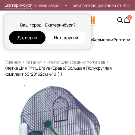
Екатеринбург
Скидка 7% на первый заказ
Бесплатная доставка от 999р
0
Ваш город - Екатеринбург?
Да, верно
Нет, другой
Кошки
Собаки
Рыбы
Грызуны и Хорьки
Птицы
Фермерам
Рептилии
Х
Главная
Каталог
Клетки для средних попугаев
Клетка Для Птиц BraVa (Брава) Большая Полукруглая
Комплект 35*28*52см 440 (1)