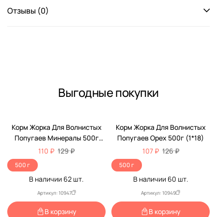
Отзывы (0)
Выгодные покупки
-15%
-15%
Корм Жорка Для Волнистых
Корм Жорка Для Волнистых
Попугаев Минералы 500г
Попугаев Орех 500г (1*18)
(1*18)
110 ₽
129 ₽
107 ₽
126 ₽
500 г
500 г
В наличии
62
шт.
В наличии
60
шт.
Артикул: 10947
Артикул: 10949
В корзину
В корзину