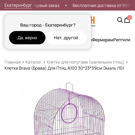
Екатеринбург
Скидка 7% на первый заказ
Бесплатная доставка от 999р
0
Ваш город - Екатеринбург?
Да, верно
Нет, другой
Кошки
Собаки
Рыбы
Грызуны и Хорьки
Птицы
Фермерам
Рептилии
Х
Главная
Каталог
Клетки для попугаев (маленьких птиц)
Клетка Brava (Брава) Для Птиц А100 30*23*39см Эмаль /10/