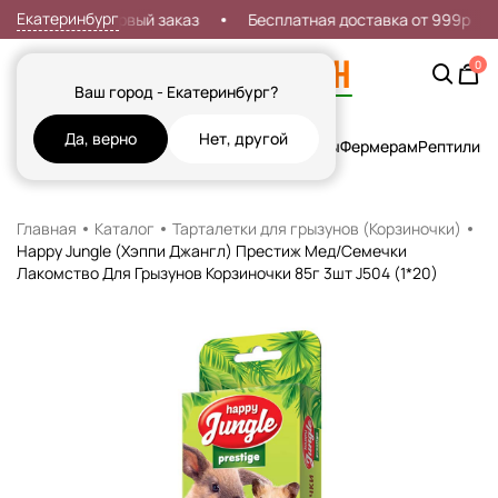
Екатеринбург
Скидка 7% на первый заказ
Бесплатная доставка от 999р
0
Ваш город - Екатеринбург?
Да, верно
Нет, другой
Кошки
Собаки
Рыбы
Грызуны и Хорьки
Птицы
Фермерам
Рептилии
Х
Главная
Каталог
Тарталетки для грызунов (Корзиночки)
Happy Jungle (Хэппи Джангл) Престиж Мед/Семечки
Лакомство Для Грызунов Корзиночки 85г 3шт J504 (1*20)