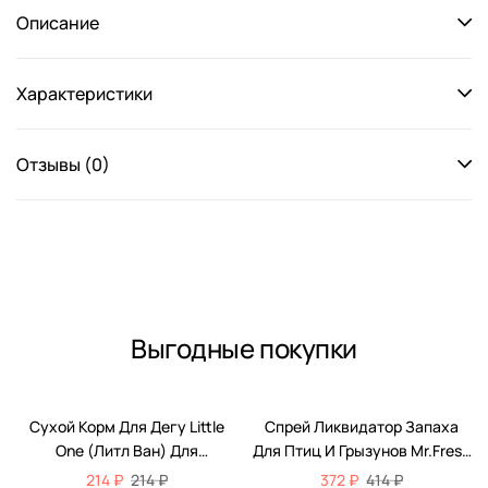
Описание
Характеристики
Отзывы (0)
Выгодные покупки
-10%
Сухой Корм Для Дегу Little
Спрей Ликвидатор Запаха
One (Литл Ван) Для
Для Птиц И Грызунов Mr.Fresh
Здорового Пищеварения И
(Мистер Фреш) Expert 2 В 1
214 ₽
214 ₽
372 ₽
414 ₽