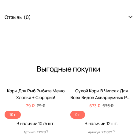
Отзывы (0)
Выгодные покупки
Корм Для Рыб Рыбята Меню
Сухой Корм В Чипсах Для
Хлопья + Сюрприз!
Всех Видов Аквариумных Рыб
Tetra (Тетра) PRO Energy Для
79 ₽
79 ₽
673 ₽
673 ₽
Дополнительной Энергии И
10 г
0 г
Повышения Жизненных Сил
В наличии
1075
шт.
В наличии
12
шт.
Баночка 300мл (250мл + 20%
БОНУС)
Артикул: 13275
Артикул: 231002