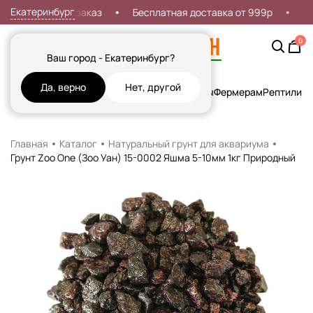
Екатеринбург
а 7% на первый заказ
Бесплатная доставка от 999р
До
0
Ваш город - Екатеринбург?
Да, верно
Нет, другой
Кошки
Собаки
Рыбы
Грызуны и Хорьки
Птицы
Фермерам
Рептилии
Х
Главная
Каталог
Натуральный грунт для аквариума
Грунт Zoo One (Зоо Уан) 15-0002 Яшма 5-10мм 1кг Природный