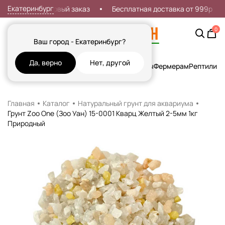
Екатеринбург
Скидка 7% на первый заказ
Бесплатная доставка от 999р
0
Ваш город - Екатеринбург?
Да, верно
Нет, другой
Кошки
Собаки
Рыбы
Грызуны и Хорьки
Птицы
Фермерам
Рептилии
Х
Главная
Каталог
Натуральный грунт для аквариума
Грунт Zoo One (Зоо Уан) 15-0001 Кварц Желтый 2-5мм 1кг
Природный