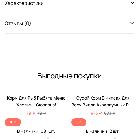
Характеристики
Отзывы (0)
Выгодные покупки
Корм Для Рыб Рыбята Меню
Сухой Корм В Чипсах Для
Хлопья + Сюрприз!
Всех Видов Аквариумных Рыб
Tetra (Тетра) PRO Energy Для
79 ₽
79 ₽
673 ₽
673 ₽
Дополнительной Энергии И
10 г
0 г
Повышения Жизненных Сил
В наличии
1081
шт.
В наличии
12
шт.
Баночка 300мл (250мл + 20%
БОНУС)