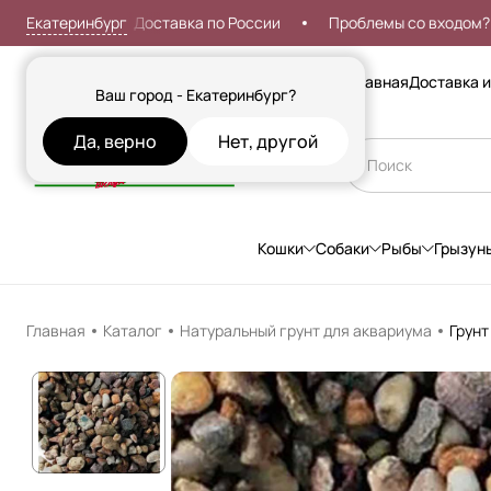
Екатеринбург
т 999р
Доставка по России
Проблемы со входом?
Сезонные товары
Главная
Доставка и
Ваш город - Екатеринбург?
Да, верно
Нет, другой
Кошки
Собаки
Рыбы
Грызун
Главная
Каталог
Натуральный грунт для аквариума
Грунт