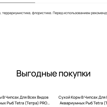
, террариумистике, флористике. Перед использованием рекоменд
Выгодные покупки
 В Чипсах Для Всех Видов
Сухой Корм В Чипсах Для
ых Рыб Tetra (Тетра) PRO
Аквариумных Рыб Tetra (