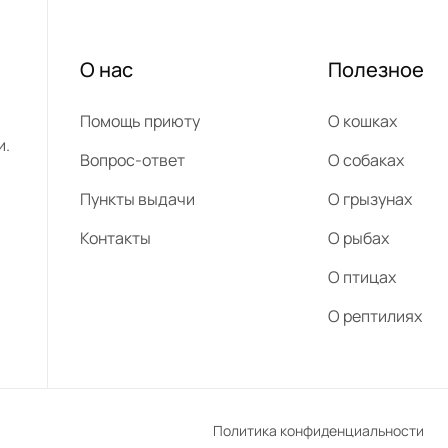
О нас
Полезное
Помощь приюту
О кошках
и.
Вопрос-ответ
О собаках
Пункты выдачи
О грызунах
Контакты
О рыбах
О птицах
О рептилиях
Политика конфиденциальности