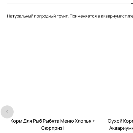
Натуральный природный грунт. Применяется в аквариумистике
Корм Для Рыб Рыбята Меню Хлопья +
Сухой Корм
Сюрприз!
Аквариумн