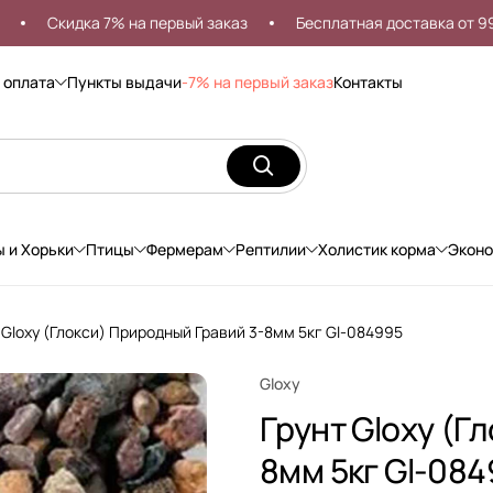
Скидка 7% на первый заказ
Бесплатная доставка от 999р
 оплата
Пункты выдачи
-7% на первый заказ
Контакты
ы и Хорьки
Птицы
Фермерам
Рептилии
Холистик корма
Экон
 Gloxy (Глокси) Природный Гравий 3-8мм 5кг Gl-084995
Gloxy
Грунт Gloxy (Г
8мм 5кг Gl-08