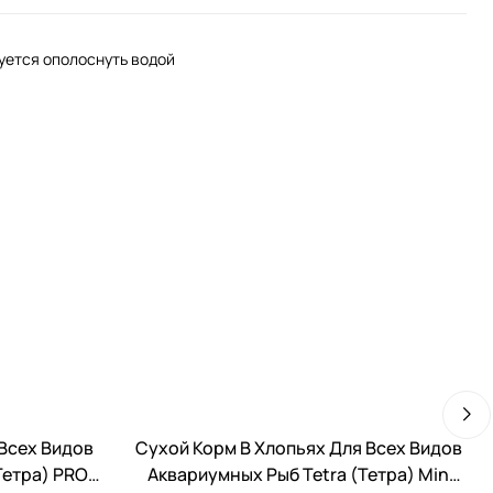
уется ополоснуть водой
 Всех Видов
Сухой Корм В Хлопьях Для Всех Видов
Тетра) PRO
Аквариумных Рыб Tetra (Тетра) Min