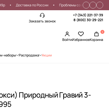
Доставка по России
Проблемы со входом?
Скидка
+7 (343) 221-37-39
8 (800) 30-29-221
Заказать звонок
0
Войти
Избранное
Корзина
ом-наборы
Распродажа
Акции
локси) Природный Гравий 3-
4995