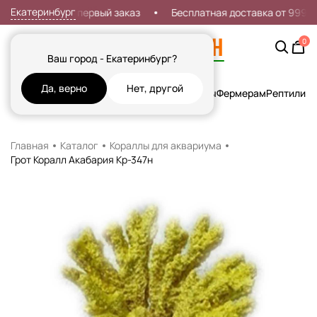
Екатеринбург
Скидка 7% на первый заказ
Бесплатная доставка от 999р
0
Ваш город - Екатеринбург?
Да, верно
Нет, другой
Кошки
Собаки
Рыбы
Грызуны и Хорьки
Птицы
Фермерам
Рептилии
Х
Главная
Каталог
Кораллы для аквариума
Грот Коралл Акабария Кр-347н