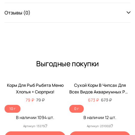
Отзывы (0)
Выгодные покупки
Корм Для Рыб Рыбята Меню
Сухой Корм В Чипсах Для
Хлопья + Сюрприз!
Всех Видов Аквариумных Рыб
Tetra (Тетра) PRO Energy Для
79 ₽
79 ₽
673 ₽
673 ₽
Дополнительной Энергии И
10 г
0 г
Повышения Жизненных Сил
В наличии
1094
шт.
В наличии
12
шт.
Баночка 300мл (250мл + 20%
БОНУС)
Артикул: 13275
Артикул: 231002